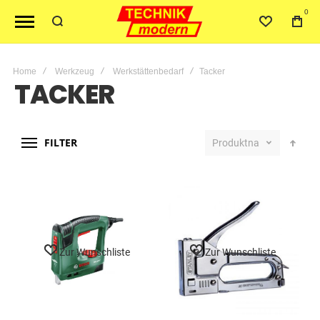
0
Home
Werkzeug
Werkstättenbedarf
Tacker
TACKER
FILTER
Produktname
Zur Wunschliste
Zur Wunschliste