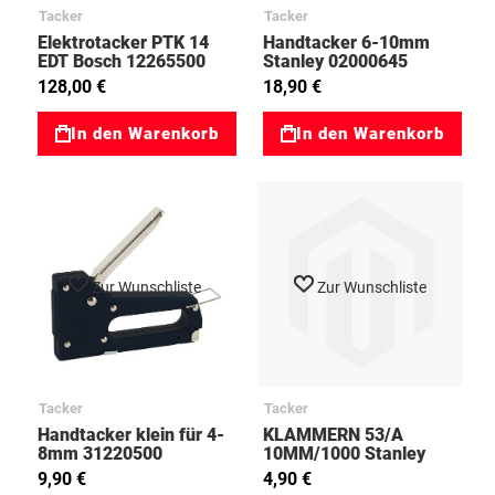
Tacker
Tacker
Elektrotacker PTK 14
Handtacker 6-10mm
EDT Bosch 12265500
Stanley 02000645
128,00 €
18,90 €
In den Warenkorb
In den Warenkorb
Zur Wunschliste
Zur Wunschliste
Tacker
Tacker
Handtacker klein für 4-
KLAMMERN 53/A
8mm 31220500
10MM/1000 Stanley
02000206
9,90 €
4,90 €