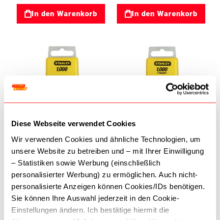
In den Warenkorb
In den Warenkorb
Zur Wunschliste
Zur Wunschliste
Diese Webseite verwendet Cookies
Tacker
Tacker
Wir verwenden Cookies und ähnliche Technologien, um
KLAMMERN 53/A
KLAMMERN 53/A
unsere Website zu betreiben und – mit Ihrer Einwilligung
6MM/1000 Stanley
8MM/1000 Stanley
– Statistiken sowie Werbung (einschließlich
02000204
02000205
3,90 €
4,30 €
personalisierter Werbung) zu ermöglichen. Auch nicht-
personalisierte Anzeigen können Cookies/IDs benötigen.
In den Warenkorb
In den Warenkorb
Sie können Ihre Auswahl jederzeit in den Cookie-
Einstellungen ändern. Ich bestätige hiermit die