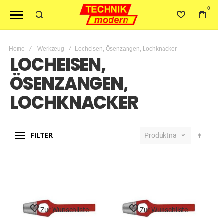
0
Home
Werkzeug
Locheisen, Ösenzangen, Lochknacker
LOCHEISEN,
ÖSENZANGEN,
LOCHKNACKER
FILTER
Produktname
Zur Wunschliste
Zur Wunschliste