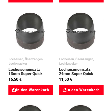
Zur Wunschliste
Zur Wunschliste
Locheisen, Ösenzangen,
Locheisen, Ösenzangen,
Lochknacker
Lochknacker
Locheiseneinsatz
Locheiseneinsatz
13mm Super Quick
24mm Super Quick
97594356
16,50 €
11,50 €
In den Warenkorb
In den Warenkorb