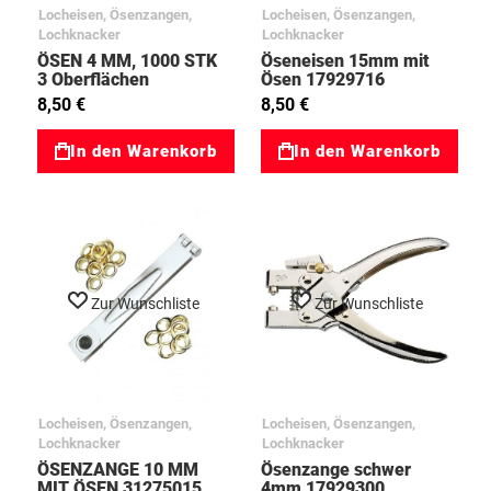
Locheisen, Ösenzangen,
Locheisen, Ösenzangen,
Lochknacker
Lochknacker
ÖSEN 4 MM, 1000 STK
Öseneisen 15mm mit
3 Oberflächen
Ösen 17929716
31192122
8,50 €
8,50 €
In den Warenkorb
In den Warenkorb
Zur Wunschliste
Zur Wunschliste
Locheisen, Ösenzangen,
Locheisen, Ösenzangen,
Lochknacker
Lochknacker
ÖSENZANGE 10 MM
Ösenzange schwer
MIT ÖSEN 31275015
4mm 17929300