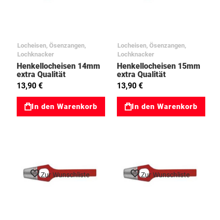
Locheisen, Ösenzangen,
Locheisen, Ösenzangen,
Lochknacker
Lochknacker
Henkellocheisen 14mm
Henkellocheisen 15mm
extra Qualität
extra Qualität
95075050
95075068
13,90 €
13,90 €
In den Warenkorb
In den Warenkorb
Zur Wunschliste
Zur Wunschliste