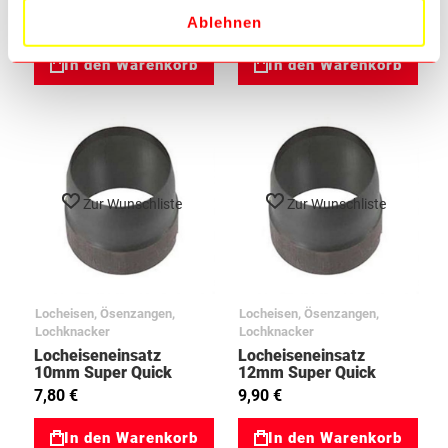
7,50 €
7,50 €
Ablehnen
In den Warenkorb
In den Warenkorb
Zur Wunschliste
Zur Wunschliste
Locheisen, Ösenzangen,
Locheisen, Ösenzangen,
Lochknacker
Lochknacker
Locheiseneinsatz
Locheiseneinsatz
10mm Super Quick
12mm Super Quick
97594283
97594291
7,80 €
9,90 €
In den Warenkorb
In den Warenkorb