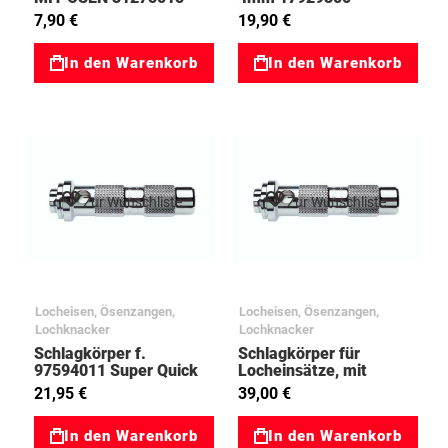
7,90 €
19,90 €
In den Warenkorb
In den Warenkorb
Zur Wunschliste
Zur Wunschliste
Locheisen, Ösenzangen,
Locheisen, Ösenzangen,
Lochknacker
Lochknacker
Schlagkörper f.
Schlagkörper für
97594011 Super Quick
Locheinsätze, mit
97594101
Aufnahme 97594119
21,95 €
39,00 €
In den Warenkorb
In den Warenkorb