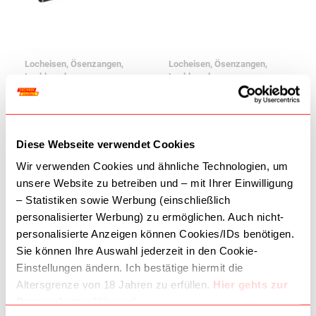
Locheisen, Ösenzangen,
Locheisen, Ösenzangen,
Lochknacker
Lochknacker
LOCHEISEN 10 MM
LOCHEISEN 12 MM
95074100
95074126
6,50 €
11,90 €
Diese Webseite verwendet Cookies
In den Warenkorb
In den Warenkorb
Wir verwenden Cookies und ähnliche Technologien, um
unsere Website zu betreiben und – mit Ihrer Einwilligung
– Statistiken sowie Werbung (einschließlich
personalisierter Werbung) zu ermöglichen. Auch nicht-
personalisierte Anzeigen können Cookies/IDs benötigen.
Zur Wunschliste
Zur Wunschliste
Sie können Ihre Auswahl jederzeit in den Cookie-
Einstellungen ändern. Ich bestätige hiermit die
Altersgrenze von 18 Jahren zu erfüllen.
Hier gehts zur
Datenschutzerklärung!