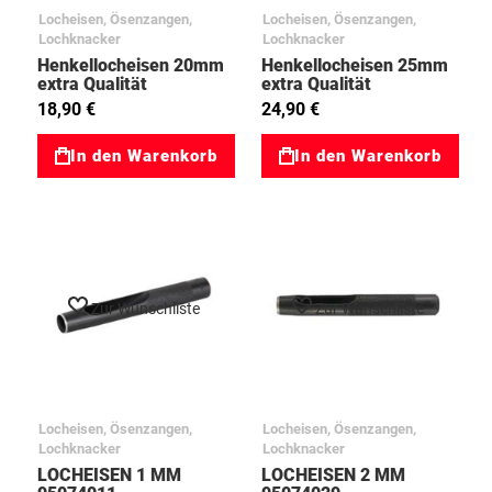
Locheisen, Ösenzangen,
Locheisen, Ösenzangen,
Lochknacker
Lochknacker
Henkellocheisen 20mm
Henkellocheisen 25mm
extra Qualität
extra Qualität
95075114
95075165
18,90 €
24,90 €
In den Warenkorb
In den Warenkorb
Zur Wunschliste
Zur Wunschliste
Locheisen, Ösenzangen,
Locheisen, Ösenzangen,
Lochknacker
Lochknacker
LOCHEISEN 1 MM
LOCHEISEN 2 MM