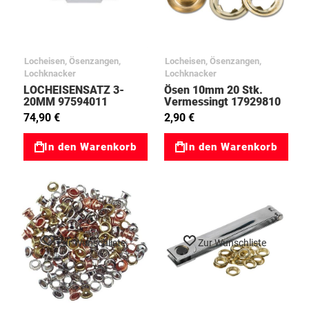
Locheisen, Ösenzangen,
Locheisen, Ösenzangen,
Lochknacker
Lochknacker
LOCHEISENSATZ 3-
Ösen 10mm 20 Stk.
20MM 97594011
Vermessingt 17929810
74,90 €
2,90 €
In den Warenkorb
In den Warenkorb
Zur Wunschliste
Zur Wunschliste