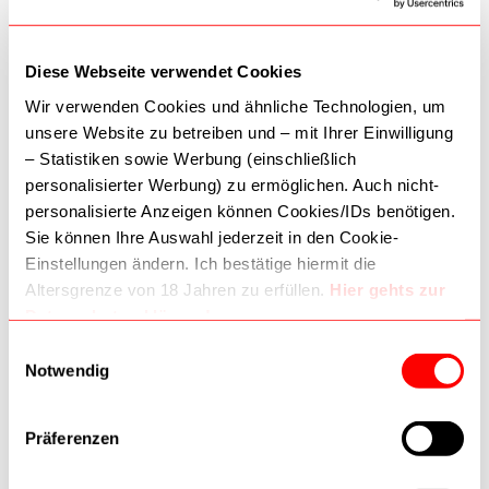
Diese Webseite verwendet Cookies
Schärfen
Schärfen
Wir verwenden Cookies und ähnliche Technologien, um
Leatherman x
Messerschärfer
unsere Website zu betreiben und – mit Ihrer Einwilligung
Worksharp
Compact UM 63050773
– Statistiken sowie Werbung (einschließlich
Messerschärfer
24,90 €
9,90 €
76833023
personalisierter Werbung) zu ermöglichen. Auch nicht-
personalisierte Anzeigen können Cookies/IDs benötigen.
In den Warenkorb
In den Warenkorb
Sie können Ihre Auswahl jederzeit in den Cookie-
Einstellungen ändern. Ich bestätige hiermit die
Altersgrenze von 18 Jahren zu erfüllen.
Hier gehts zur
Datenschutzerklärung!
Dritte (inkl. Google) können Daten verarbeiten. Wie
Einwilligungsauswahl
Zur Wunschliste
Zur Wunschliste
Google Daten nutzt:
Notwendig
–
Wie Google Informationen von Websites/Apps nutzt
–
Verantwortungsvoller Umgang mit Geschäftsdaten
Präferenzen
Schärfen
Schärfen