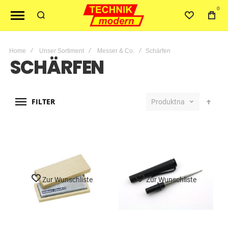
0
Home
Unser Sortiment
Messer & Co.
Schärfen
SCHÄRFEN
FILTER
Produktname
Zur Wunschliste
Zur Wunschliste