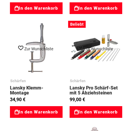
In den Warenkorb
In den Warenkorb
Beliebt
Zur Wunschliste
Zur Wunschliste
Schärfen
Schärfen
Lansky Klemm-
Lansky Pro Schärf-Set
Montage
mit 5 Abziehsteinen
70290005
34,90 €
99,00 €
In den Warenkorb
In den Warenkorb