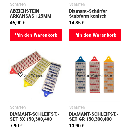
Schärfen
Schärfen
ABZIEHSTEIN
Diamant-Schärfer
ARKANSAS 125MM
Stabform konisch
70291112
70082183
46,90 €
14,85 €
In den Warenkorb
In den Warenkorb
Zur Wunschliste
Zur Wunschliste
Schärfen
Schärfen
DIAMANT-SCHLEIFST.-
DIAMANT-SCHLEIFST.-
SET 3X 150,300,400
SET GR 150,300,400
31900002
31900003
7,90 €
13,90 €