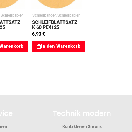
 Schleifpapier
Schleifbänder, Schleifpapier
LATTSATZ
SCHLEIFBLATTSATZ
125
K 60 PEX125
t
Wood+Paint
6,90 €
12605068
 Warenkorb
In den Warenkorb
vice
Technik modern
onen
Kontaktieren Sie uns