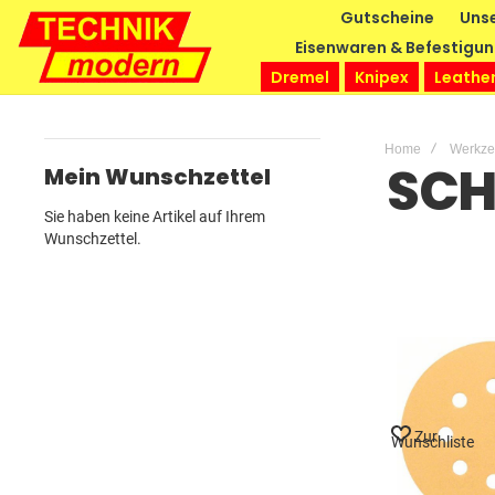
Gutscheine
Unse
Eisenwaren & Befestigu
Dremel
Knipex
Leathe
Home
Werkz
SCH
Mein Wunschzettel
Sie haben keine Artikel auf Ihrem
Wunschzettel.
Zur
Wunschliste