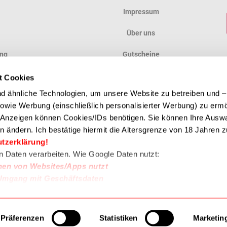
Impressum
Über uns
ung
Gutscheine
ung
Anfahrt
t Cookies
 ähnliche Technologien, um unsere Website zu betreiben und – 
en
 sowie Werbung (einschließlich personalisierter Werbung) zu erm
e Anzeigen können Cookies/IDs benötigen. Sie können Ihre Auswa
n ändern. Ich bestätige hiermit die Altersgrenze von 18 Jahren zu
ZAHLUNGSMETHODE
utzerklärung!
en Daten verarbeiten. Wie Google Daten nutzt:
nen von Websites/Apps nutzt
Umgang mit Geschäftsdaten
Präferenzen
Statistiken
Marketin