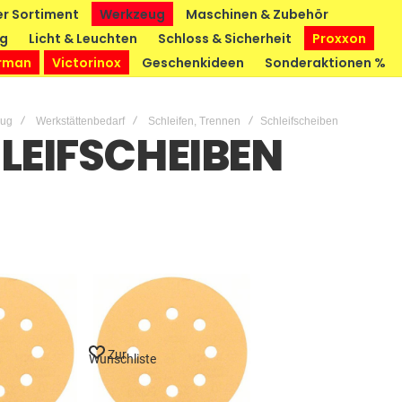
r Sortiment
Werkzeug
Maschinen & Zubehör
ng
Licht & Leuchten
Schloss & Sicherheit
Proxxon
rman
Victorinox
Geschenkideen
Sonderaktionen %
eug
Werkstättenbedarf
Schleifen, Trennen
Schleifscheiben
LEIFSCHEIBEN
Zur
Wunschliste