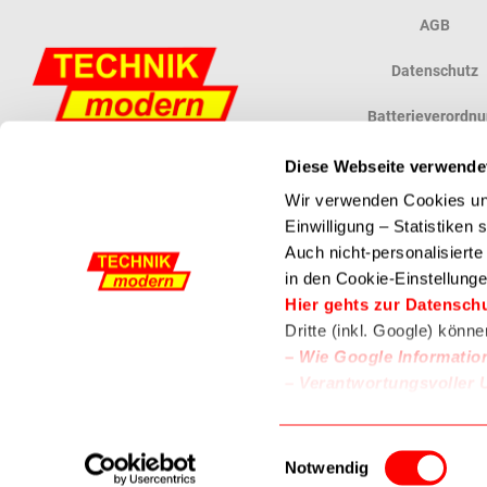
AGB
Datenschutz
Batterieverordn
Widerrufsbelehr
Diese Webseite verwende
Wir verwenden Cookies und
Vertrag widerruf
Einwilligung – Statistiken
Auch nicht-personalisiert
in den Cookie-Einstellunge
Powered by ETRON - Onlineshop, Warenwirtschaft und Kassensysteme
Hier gehts zur Datensch
Dritte (inkl. Google) könn
–
Wie Google Informatio
–
Verantwortungsvoller 
Einwilligungsauswahl
Notwendig