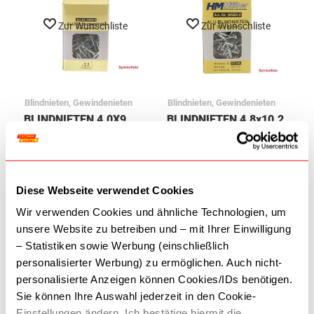
Zur Wunschliste
Zur Wunschliste
Blindnieten, Gewindenieten
Blindnieten, Gewindenieten
BLINDNIETEN 4.0X9
BLINDNIETEN 4.8x10.2
mm HAS5-4 31214008
HAS6-4 31214010
4,50 €
4,90 €
In den Warenkorb
In den Warenkorb
Diese Webseite verwendet Cookies
Wir verwenden Cookies und ähnliche Technologien, um
unsere Website zu betreiben und – mit Ihrer Einwilligung
– Statistiken sowie Werbung (einschließlich
personalisierter Werbung) zu ermöglichen. Auch nicht-
Zur Wunschliste
Zur Wunschliste
personalisierte Anzeigen können Cookies/IDs benötigen.
Sie können Ihre Auswahl jederzeit in den Cookie-
Einstellungen ändern. Ich bestätige hiermit die