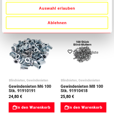
StK. 91910167
StK. 91910183
12,90 €
17,90 €
Auswahl erlauben
In den Warenkorb
In den Warenkorb
Ablehnen
Zur Wunschliste
Zur Wunschliste
Blindnieten, Gewindenieten
Blindnieten, Gewindenieten
Gewindenieten M6 100
Gewindenieten M8 100
Stk. 91910191
Stk. 91910418
24,80 €
25,80 €
In den Warenkorb
In den Warenkorb