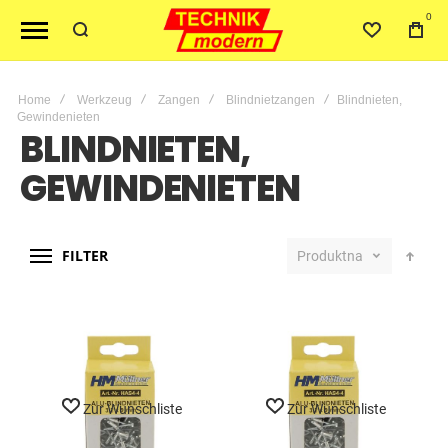
0
Home
Werkzeug
Zangen
Blindnietzangen
Blindnieten,
Gewindenieten
BLINDNIETEN,
GEWINDENIETEN
FILTER
Produktname
Zur Wunschliste
Zur Wunschliste