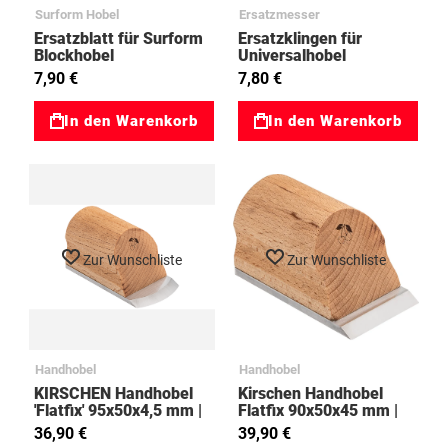
Surform Hobel
Ersatzmesser
Ersatzblatt für Surform
Ersatzklingen für
Blockhobel
Universalhobel
7,90 €
7,80 €
In den Warenkorb
In den Warenkorb
Zur Wunschliste
Zur Wunschliste
Handhobel
Handhobel
KIRSCHEN Handhobel
Kirschen Handhobel
'Flatfix' 95x50x4,5 mm |
Flatfix 90x50x45 mm |
Runde Schneide
Gerade Schneide
36,90 €
39,90 €
47003809
3808000