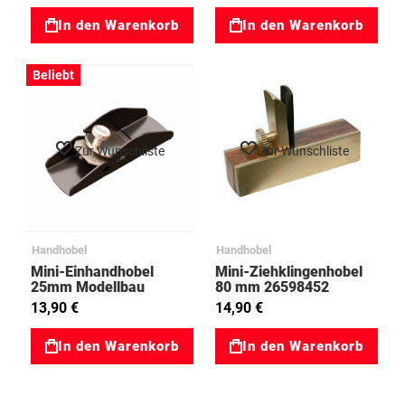
In den Warenkorb
In den Warenkorb
Beliebt
Zur Wunschliste
Zur Wunschliste
Handhobel
Handhobel
Mini-Einhandhobel
Mini-Ziehklingenhobel
25mm Modellbau
80 mm 26598452
29078225
13,90 €
14,90 €
In den Warenkorb
In den Warenkorb