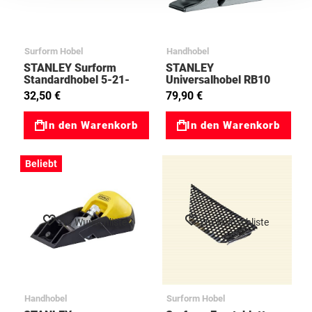
Surform Hobel
Handhobel
STANLEY Surform
STANLEY
Standardhobel 5-21-
Universalhobel RB10
296 2021122
2012100
32,50 €
79,90 €
In den Warenkorb
In den Warenkorb
Beliebt
Zur Wunschliste
Zur Wunschliste
Handhobel
Surform Hobel