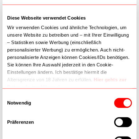
In den Warenkorb
In den Warenkorb
Diese Webseite verwendet Cookies
Beliebt
Beliebt
Wir verwenden Cookies und ähnliche Technologien, um
unsere Website zu betreiben und – mit Ihrer Einwilligung
– Statistiken sowie Werbung (einschließlich
Zur Wunschliste
Zur Wunschliste
personalisierter Werbung) zu ermöglichen. Auch nicht-
personalisierte Anzeigen können Cookies/IDs benötigen.
Sie können Ihre Auswahl jederzeit in den Cookie-
Einstellungen ändern. Ich bestätige hiermit die
Altersgrenze von 18 Jahren zu erfüllen.
Hier gehts zur
Handhobel
Handhobel
Datenschutzerklärung!
STANLEY Putzhobel
STANLEY Schabhobel
SB3 Handyman 44mm
flach 55mm 1-12-151
Dritte (inkl. Google) können Daten verarbeiten. Wie
Einwilligungsauswahl
1-12-033 2012033
2012151
51,00 €
44,90 €
Google Daten nutzt:
Notwendig
–
Wie Google Informationen von Websites/Apps nutzt
In den Warenkorb
In den Warenkorb
–
Verantwortungsvoller Umgang mit Geschäftsdaten
Präferenzen