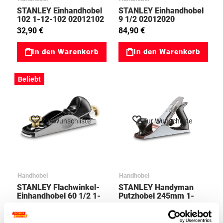
STANLEY Einhandhobel
STANLEY Einhandhobel
102 1-12-102 02012102
9 1/2 02012020
32,90 €
84,90 €
In den Warenkorb
In den Warenkorb
Beliebt
Zur Wunschliste
Zur Wunschliste
Handhobel
Handhobel
STANLEY Flachwinkel-
STANLEY Handyman
Einhandhobel 60 1/2 1-
Putzhobel 245mm 1-
12-060 02012060
12-204 2012204
79,90 €
82,30 €