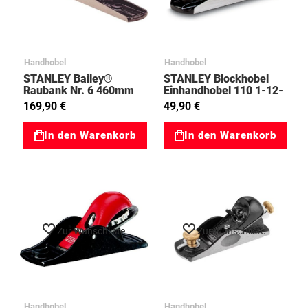
Handhobel
Handhobel
STANLEY Bailey®
STANLEY Blockhobel
Raubank Nr. 6 460mm
Einhandhobel 110 1-12-
1-12-006 2012006
116 02012116
169,90 €
49,90 €
In den Warenkorb
In den Warenkorb
Zur Wunschliste
Zur Wunschliste
Handhobel
Handhobel