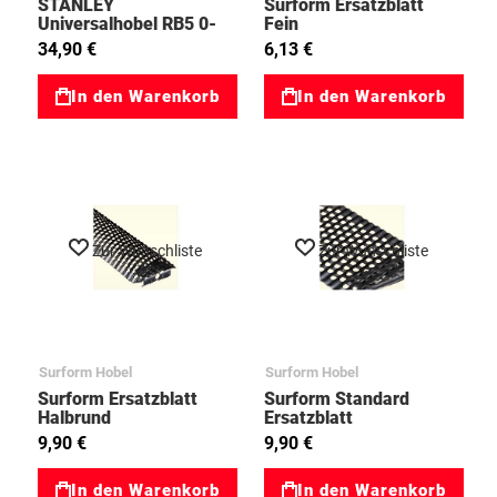
STANLEY
Surform Ersatzblatt
Universalhobel RB5 0-
Fein
12-105 02012105
34,90 €
6,13 €
In den Warenkorb
In den Warenkorb
Zur Wunschliste
Zur Wunschliste
Surform Hobel
Surform Hobel
Surform Ersatzblatt
Surform Standard
Halbrund
Ersatzblatt
9,90 €
9,90 €
In den Warenkorb
In den Warenkorb