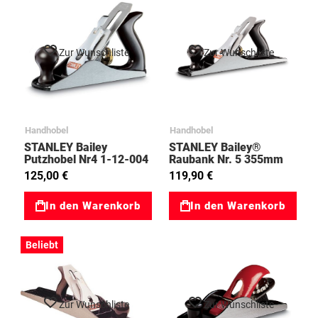
Zur Wunschliste
Zur Wunschliste
Handhobel
Handhobel
STANLEY Bailey
STANLEY Bailey®
Putzhobel Nr4 1-12-004
Raubank Nr. 5 355mm
1-12-005 2012005
125,00 €
119,90 €
In den Warenkorb
In den Warenkorb
Beliebt
Zur Wunschliste
Zur Wunschliste