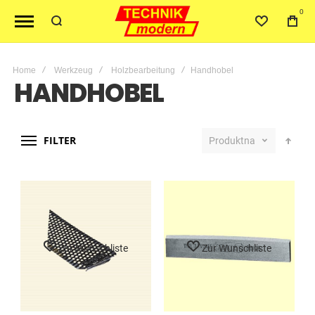
0
Home
Werkzeug
Holzbearbeitung
Handhobel
HANDHOBEL
FILTER
Produktname
Zur Wunschliste
Zur Wunschliste