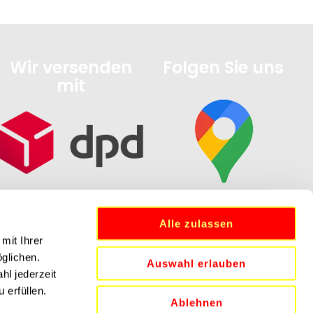
Wir versenden
Folgen Sie uns
mit
Alle zulassen
mit Ihrer
öglichen.
Auswahl erlauben
hl jederzeit
 erfüllen.
Ablehnen
N