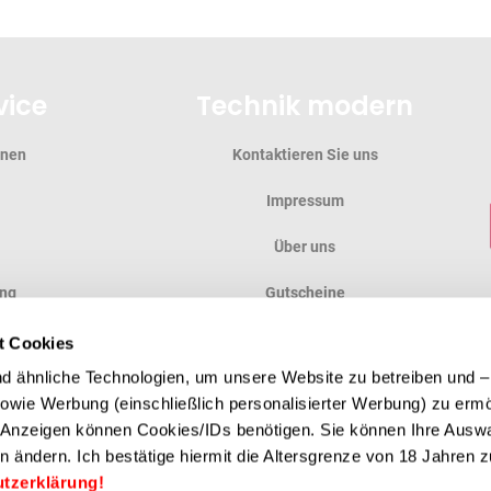
vice
Technik modern
onen
Kontaktieren Sie uns
Impressum
Über uns
ung
Gutscheine
ung
Anfahrt
t Cookies
 ähnliche Technologien, um unsere Website zu betreiben und – 
en
 sowie Werbung (einschließlich personalisierter Werbung) zu erm
e Anzeigen können Cookies/IDs benötigen. Sie können Ihre Auswa
n ändern. Ich bestätige hiermit die Altersgrenze von 18 Jahren zu
ZAHLUNGSMETHODE
utzerklärung!