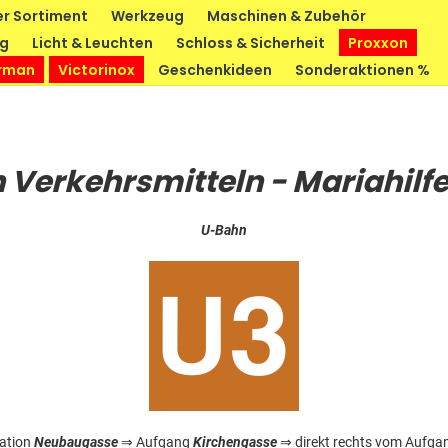
r Sortiment
Werkzeug
Maschinen & Zubehör
ng
Licht & Leuchten
Schloss & Sicherheit
Proxxon
rman
Victorinox
Geschenkideen
Sonderaktionen %
n Verkehrsmitteln - Mariahilfe
U-Bahn
ation
Neubaugasse
⇒ Aufgang
Kirchengasse
⇒ direkt rechts vom Aufga