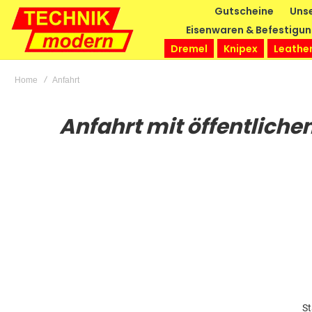
Gutscheine
Unse
Eisenwaren & Befestigu
Dremel
Knipex
Leathe
Home
Anfahrt
Anfahrt mit öffentliche
St