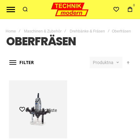
0
Home
Maschinen & Zubehör
Drehbänke & Fräsen
Oberfräsen
OBERFRÄSEN
FILTER
Produktname
Zur Wunschliste