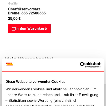
Geräte
Oberfräsenvorsatz
Dremel 335 72500335
26150335JA
38,00 €
In den Warenkorb
Mein Wunschzettel
Sie haben keine Artikel auf Ihrem Wunschzettel.
Diese Webseite verwendet Cookies
Wir verwenden Cookies und ähnliche Technologien, um
unsere Website zu betreiben und – mit Ihrer Einwilligung
– Statistiken sowie Werbung (einschließlich
personalisierter Werbung) zu ermöglichen. Auch nicht-