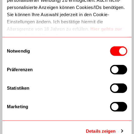
personalisierte Anzeigen können Cookies/IDs benötigen.
Sie können Ihre Auswahl jederzeit in den Cookie-
Einstellungen ändern. Ich bestätige hiermit die
Kundenservice
Altersgrenze von 18 Jahren zu erfüllen.
Hier gehts zur
Datenschutzerklärung!
Versandinformationen
Dritte (inkl. Google) können Daten verarbeiten. Wie
Einwilligungsauswahl
Google Daten nutzt:
Notwendig
AGB
–
Wie Google Informationen von Websites/Apps nutzt
–
Verantwortungsvoller Umgang mit Geschäftsdaten
Datenschutz
Präferenzen
Batterieverordnung
Statistiken
Widerrufsbelehrung
Vertrag widerrufen
Marketing
Technik modern
Details zeigen