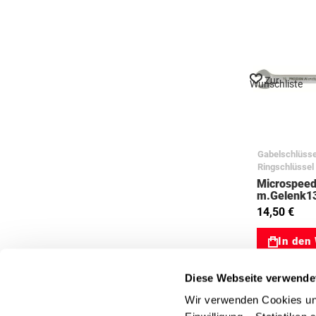
Zur
Wunschliste
Gabelschlüsse
Ringschlüssel
Microspeed
m.Gelenk1
Ringratsch
14,50 €
In den
Diese Webseite verwende
Wir verwenden Cookies und