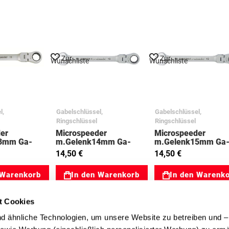
Zur
Zur
Wunschliste
Wunschliste
l,
Gabelschlüssel,
Gabelschlüssel,
Ringschlüssel
Ringschlüssel
er
Microspeeder
Microspeeder
3mm Ga-
m.Gelenk14mm Ga-
m.Gelenk15mm Ga
e 03023050
Ringratsche 03023051
Ringratsche 03023
14,50 €
14,50 €
 Warenkorb
In den Warenkorb
In den Warenk
t Cookies
 ähnliche Technologien, um unsere Website zu betreiben und – 