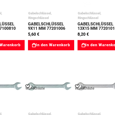
l,
Gabelschlüssel,
Gabelschlüssel,
Ringschlüssel
Ringschlüssel
LÜSSEL
GABELSCHLÜSSEL
GABELSCHLÜSSEL
7100810
9X11 MM 77201006
13X15 MM 7720101
5,60 €
8,20 €
 Warenkorb
In den Warenkorb
In den Warenk
Zur
Zur
Wunschliste
Wunschliste
l,
Gabelschlüssel,
Gabelschlüssel,