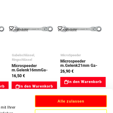
Zur
Zur
Wunschliste
Wunschliste
Gabelschlüssel,
MicroSpeeder
Ringschlüssel
Microspeeder
m.Gelenk21mm Ga-
Microspeeder
Ringratsche 03023058
-
m.Gelenk16mmGa-
26,90 €
052
Ringratsche 03023053
16,50 €
In den Warenkorb
orb
In den Warenkorb
Alle zulassen
mit Ihrer