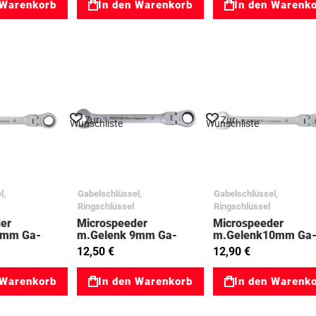
 Warenkorb
In den Warenkorb
In den Warenk
Zur
Zur
Wunschliste
Wunschliste
l,
Gabelschlüssel,
Gabelschlüssel,
Ringschlüssel
Ringschlüssel
er
Microspeeder
Microspeeder
8mm Ga-
m.Gelenk 9mm Ga-
m.Gelenk10mm Ga
e 03023045
Ringratsche 03023046
Ringratsche 03023
12,50 €
12,90 €
 Warenkorb
In den Warenkorb
In den Warenk