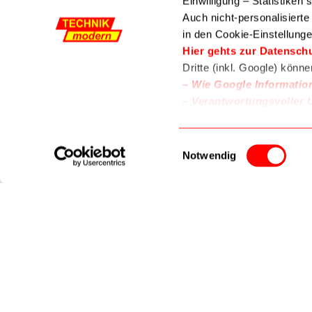
Einwilligung – Statistiken
Auch nicht-personalisiert
in den Cookie-Einstellunge
Zur
Wunschliste
Hier gehts zur Datensch
Dritte (inkl. Google) könn
–
Wie Google Informatio
–
Verantwortungsvoller 
Gabelschlüsse
Ringschlüssel
MikroSpeed
Einwilligungsauswahl
Ring 8-19
Notwendig
03023275
75,00 €
In den