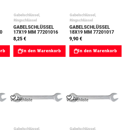
Gabelschlüssel,
Gabelschlüssel,
Ringschlüssel
Ringschlüssel
GABELSCHLÜSSEL
GABELSCHLÜSSEL
0
17X19 MM 77201016
18X19 MM 77201017
8,25 €
9,90 €
orb
In den Warenkorb
In den Warenkorb
Zur
Zur
Wunschliste
Wunschliste
Gabelschlüssel,
Gabelschlüssel,