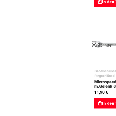
In den
Zur
Wunschliste
Gabelschlüsse
Ringschlüssel
Microspeed
m.Gelenk 
Ringratsch
11,90 €
In den