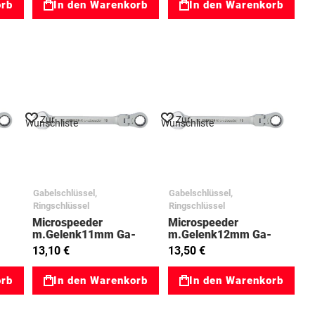
orb
In den Warenkorb
In den Warenkorb
Zur
Zur
Wunschliste
Wunschliste
Gabelschlüssel,
Gabelschlüssel,
Ringschlüssel
Ringschlüssel
Microspeeder
Microspeeder
-
m.Gelenk11mm Ga-
m.Gelenk12mm Ga-
047
Ringratsche 03023048
Ringratsche 03023049
13,10 €
13,50 €
orb
In den Warenkorb
In den Warenkorb