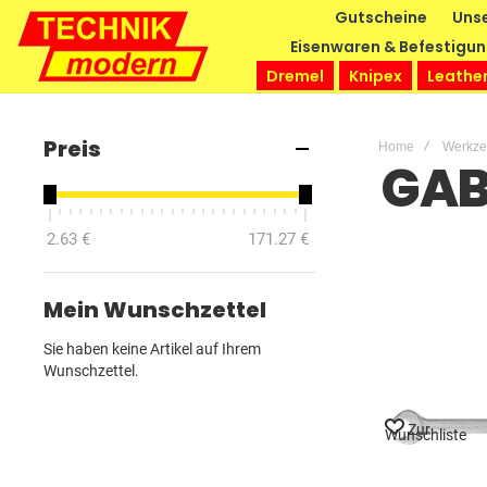
Gutscheine
Unse
Eisenwaren & Befestigu
Dremel
Knipex
Leathe
Preis
Home
Werkz
GAB
2.63 €
171.27 €
Mein Wunschzettel
Sie haben keine Artikel auf Ihrem
Wunschzettel.
Zur
Wunschliste