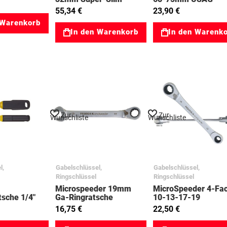
03023802
98186103
55,34 €
23,90 €
 Warenkorb
In den Warenkorb
In den Warenk
Zur
Zur
Wunschliste
Wunschliste
l,
Gabelschlüssel,
Gabelschlüssel,
Ringschlüssel
Ringschlüssel
Microspeeder 19mm
MicroSpeeder 4-Fa
sche 1/4"
Ga-Ringratsche
10-13-17-19
3023160
03023141
03023236
16,75 €
22,50 €