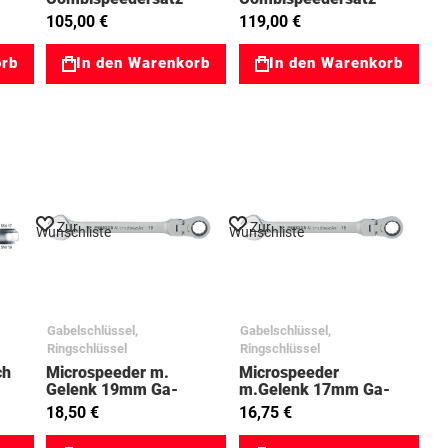
10-19mm 6tlg.
10tlg,Klapphalt.
105,00 €
119,00 €
03023068
03023126
orb
In den Warenkorb
In den Warenkorb
Zur
Zur
Wunschliste
Wunschliste
Gabelschlüssel,
Gabelschlüssel,
Ringschlüssel
Ringschlüssel
ch
Microspeeder m.
Microspeeder
Gelenk 19mm Ga-
m.Gelenk 17mm Ga-
Ringratsche 03023056
Ringratsche 03023054
18,50 €
16,75 €