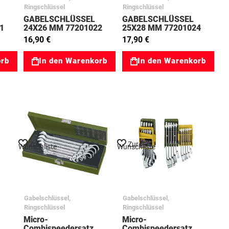
Ringschlüssel
Ringschlüssel
GABELSCHLÜSSEL
GABELSCHLÜSSEL
1
24X26 MM 77201022
25X28 MM 77201024
16,90 €
17,90 €
orb
In den Warenkorb
In den Warenkorb
Zur
Zur
Wunschliste
Wunschliste
Gabelschlüssel,
Gabelschlüssel,
Ringschlüssel
Ringschlüssel
Micro-
Micro-
Combispeedersatz
Combispeedersatz