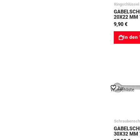
Ringschlüssel
GABELSCH
20X22 MM 
9,90 €
In den
Zur
Wunschliste
Schraubensch
GABELSCH
30X32 MM 