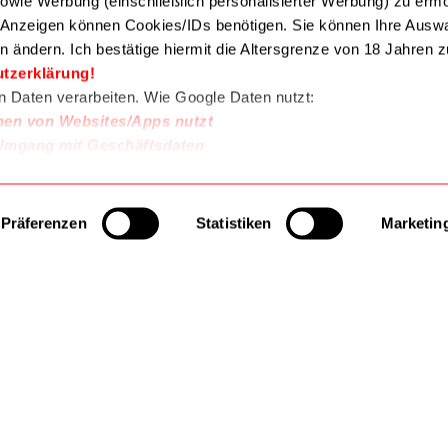
 sowie Werbung (einschließlich personalisierter Werbung) zu erm
e Anzeigen können Cookies/IDs benötigen. Sie können Ihre Auswa
n ändern. Ich bestätige hiermit die Altersgrenze von 18 Jahren zu
Zur
Zur
Wunschliste
Wunschliste
utzerklärung!
en Daten verarbeiten. Wie Google Daten nutzt:
nen von Websites/Apps nutzt
Umgang mit Geschäftsdaten
l,
Gabelschlüssel,
Gabelschlüssel,
Ringschlüssel
Ringschlüssel
er Gabel-
MikroSpeeder Gabel-
Proxxon RING-
mm
Ring 8-19mm
GABELSCHLÜSSEL
Präferenzen
Statistiken
Marketin
Umschalt 03023124
SATZ Zoll 12tlg
93,50 €
50,58 €
03023816
 Warenkorb
In den Warenkorb
In den Warenk