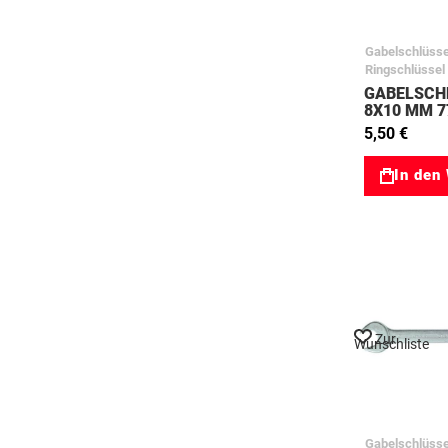
Gabelschlüsse
Ringschlüssel
GABELSCH
8X10 MM 7
5,50 €
In den
Zur
Wunschliste
Gabelschlüsse