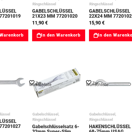
Ringschlüssel
Ringschlüssel
LÜSSEL
GABELSCHLÜSSEL
GABELSCHLÜSSEL
77201019
21X23 MM 77201020
22X24 MM 7720102
11,90 €
15,90 €
 Warenkorb
In den Warenkorb
In den Warenk
Zur
Zur
Wunschliste
Wunschliste
lüssel
Gabelschlüssel,
Gabelschlüssel,
Ringschlüssel
Ringschlüssel
LÜSSEL
77201027
Gabelschlüsselsatz 6-
HAKENSCHLÜSSEL
32mm Super-Slim
68-75mm USAG