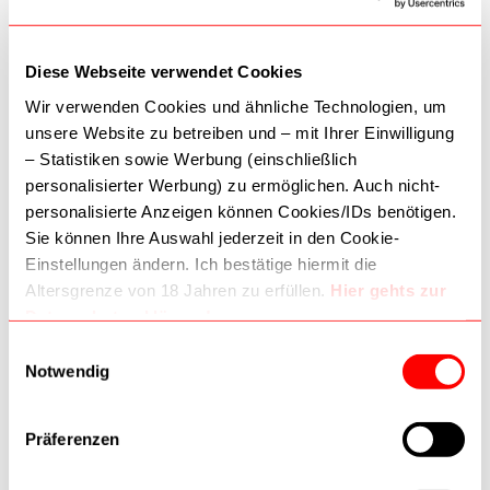
In den Warenkorb
In den Warenkorb
Diese Webseite verwendet Cookies
Wir verwenden Cookies und ähnliche Technologien, um
unsere Website zu betreiben und – mit Ihrer Einwilligung
– Statistiken sowie Werbung (einschließlich
Zur Wunschliste
Zur Wunschliste
personalisierter Werbung) zu ermöglichen. Auch nicht-
personalisierte Anzeigen können Cookies/IDs benötigen.
Sie können Ihre Auswahl jederzeit in den Cookie-
Einstellungen ändern. Ich bestätige hiermit die
Altersgrenze von 18 Jahren zu erfüllen.
Hier gehts zur
Polieren
Polieren
Datenschutzerklärung!
Elastische
Elastische
Dritte (inkl. Google) können Daten verarbeiten. Wie
Silikonpolierer in
Silikonpolierer in
Einwilligungsauswahl
Geschossform -
Radform - Proxxon
Google Daten nutzt:
Notwendig
7,15 €
6,90 €
Proxxon 28288
28294
–
Wie Google Informationen von Websites/Apps nutzt
In den Warenkorb
In den Warenkorb
–
Verantwortungsvoller Umgang mit Geschäftsdaten
Präferenzen