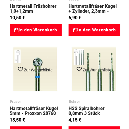
Hartmetall Fräsbohrer
Hartmetallfräser Kugel
1,0+1,2mm
+ Zylinder, 2,3mm -
Proxxon 28750
10,50 €
6,90 €
In den Warenkorb
In den Warenkorb
Zur Wunschliste
Zur Wunschliste
Fräser
Bohrer
Hartmetallfräser Kugel
HSS Spiralbohrer
5mm - Proxxon 28760
0,8mm 3 Stück
13,50 €
4,15 €