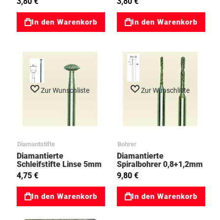
3,80 €
3,80 €
In den Warenkorb
In den Warenkorb
Zur Wunschliste
Zur Wunschliste
Diamantstifte
Bohrer
Diamantierte
Diamantierte
Schleifstifte Linse 5mm
Spiralbohrer 0,8+1,2mm
- Proxxon 28255
4,75 €
9,80 €
In den Warenkorb
In den Warenkorb