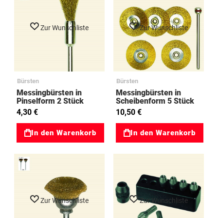
Zur Wunschliste
Zur Wunschliste
Bürsten
Bürsten
Messingbürsten in
Messingbürsten in
Pinselform 2 Stück
Scheibenform 5 Stück
plus Spanndorn
4,30 €
10,50 €
In den Warenkorb
In den Warenkorb
Zur Wunschliste
Zur Wunschliste