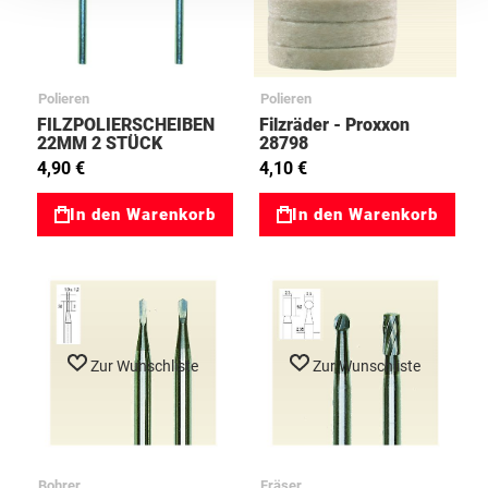
Polieren
Polieren
FILZPOLIERSCHEIBEN
Filzräder - Proxxon
22MM 2 STÜCK
28798
03028299
4,90 €
4,10 €
In den Warenkorb
In den Warenkorb
Zur Wunschliste
Zur Wunschliste
Bohrer
Fräser