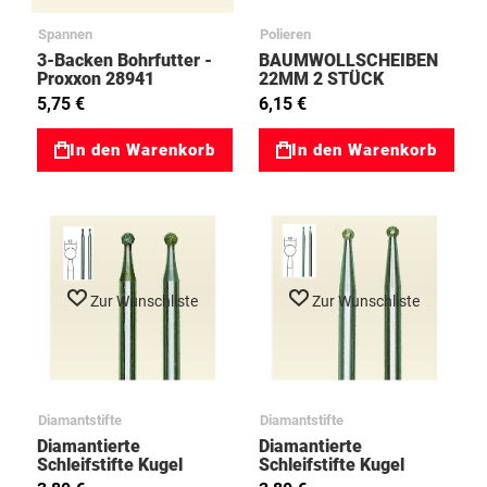
Spannen
Polieren
3-Backen Bohrfutter -
BAUMWOLLSCHEIBEN
Proxxon 28941
22MM 2 STÜCK
03028297
5,75 €
6,15 €
In den Warenkorb
In den Warenkorb
Zur Wunschliste
Zur Wunschliste
Diamantstifte
Diamantstifte
Diamantierte
Diamantierte
Schleifstifte Kugel
Schleifstifte Kugel
1,8mm, 2 Stück
1mm, 2 Stück