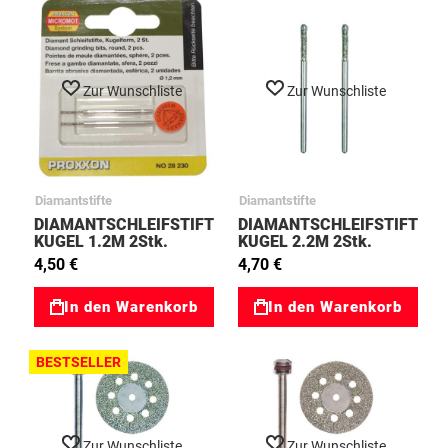
Zur Wunschliste
Zur Wunschliste
Diamantstifte
Diamantstifte
DIAMANTSCHLEIFSTIFT
DIAMANTSCHLEIFSTIFT
KUGEL 1.2M 2Stk.
KUGEL 2.2M 2Stk.
03028230
03028232
4,50 €
4,70 €
In den Warenkorb
In den Warenkorb
BESTSELLER
Zur Wunschliste
Zur Wunschliste