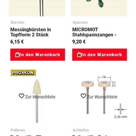
Bürsten
Spannen
Messingbürsten in
MICROMOT
Topfform 2 Stück
Stahlspannzangen -
Proxxon 28940
6,15 €
9,20 €
In den Warenkorb
In den Warenkorb
Zur Wunschliste
Zur Wunschliste
Polieren
Schleifen