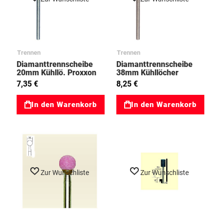
Trennen
Trennen
Diamanttrennscheibe
Diamanttrennscheibe
20mm Kühllö. Proxxon
38mm Kühllöcher
03028844
03028846
7,35 €
8,25 €
In den Warenkorb
In den Warenkorb
Zur Wunschliste
Zur Wunschliste