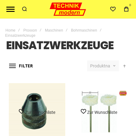
0
Home
Proxxon
Maschinen
Bohrmaschinen
Einsatzwerkzeuge
EINSATZWERKZEUGE
FILTER
Produktname
Zur Wunschliste
Zur Wunschliste