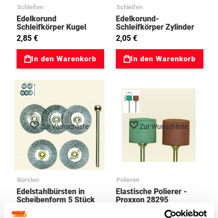
Schleifen
Schleifen
Edelkorund
Edelkorund-
Schleifkörper Kugel
Schleifkörper Zylinder
5mm - Proxxon 28772
03028781
2,85 €
2,05 €
In den Warenkorb
In den Warenkorb
Zur Wunschliste
Zur Wunschliste
Bürsten
Polieren
Edelstahlbürsten in
Elastische Polierer -
Scheibenform 5 Stück
Proxxon 28295
plus Spanndorn
12,25 €
5,90 €