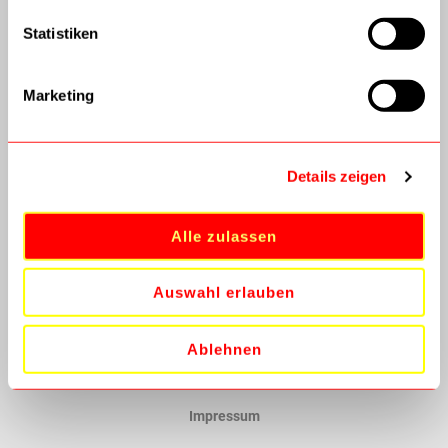
Kundenservice
Statistiken
Versandinformationen
Marketing
AGB
Datenschutz
Details zeigen
Batterieverordnung
Widerrufsbelehrung
Alle zulassen
Vertrag widerrufen
Auswahl erlauben
Technik modern
Ablehnen
Kontaktieren Sie uns
Impressum