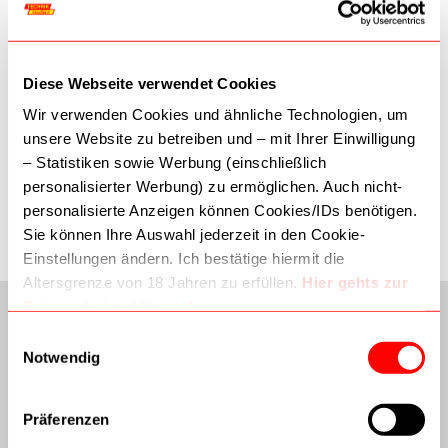
24,90 €
29,90 €
In den Warenkorb
In den Warenkorb
Diese Webseite verwendet Cookies
Wir verwenden Cookies und ähnliche Technologien, um
unsere Website zu betreiben und – mit Ihrer Einwilligung
– Statistiken sowie Werbung (einschließlich
Mein Wunschzettel
personalisierter Werbung) zu ermöglichen. Auch nicht-
personalisierte Anzeigen können Cookies/IDs benötigen.
Sie haben keine Artikel auf Ihrem Wunschzettel.
Sie können Ihre Auswahl jederzeit in den Cookie-
Einstellungen ändern. Ich bestätige hiermit die
Altersgrenze von 18 Jahren zu erfüllen.
Hier gehts zur
Datenschutzerklärung!
Dritte (inkl. Google) können Daten verarbeiten. Wie
Einwilligungsauswahl
Google Daten nutzt:
Notwendig
–
Wie Google Informationen von Websites/Apps nutzt
–
Verantwortungsvoller Umgang mit Geschäftsdaten
Präferenzen