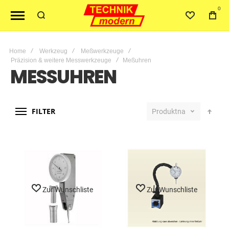
0
Home
Werkzeug
Meßwerkzeuge
Präzision & weitere Messwerkzeuge
Meßuhren
MESSUHREN
FILTER
Produktname
Zur Wunschliste
Zur Wunschliste