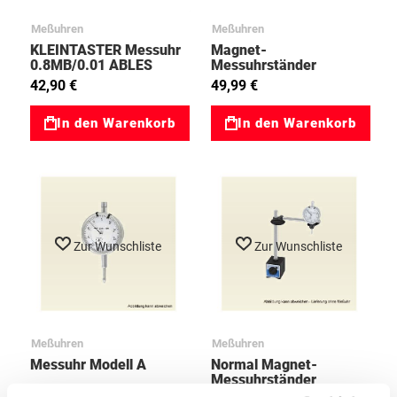
Meßuhren
Meßuhren
KLEINTASTER Messuhr
Magnet-
0.8MB/0.01 ABLES
Messuhrständer
95575010
flexibel
42,90 €
49,99 €
In den Warenkorb
In den Warenkorb
Zur Wunschliste
Zur Wunschliste
Meßuhren
Meßuhren
Messuhr Modell A
Normal Magnet-
Messuhrständer