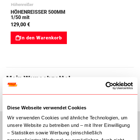
Höhenreißer
HÖHENREISSER 500MM
1/50 mit
Feineinstellung
129,00 €
90273104
In den Warenkorb
Mein Wunschzettel
Sie haben keine Artikel auf Ihrem Wunschzettel.
Diese Webseite verwendet Cookies
Wir verwenden Cookies und ähnliche Technologien, um
unsere Website zu betreiben und – mit Ihrer Einwilligung
– Statistiken sowie Werbung (einschließlich
personalisierter Werbung) zu ermöglichen. Auch nicht-