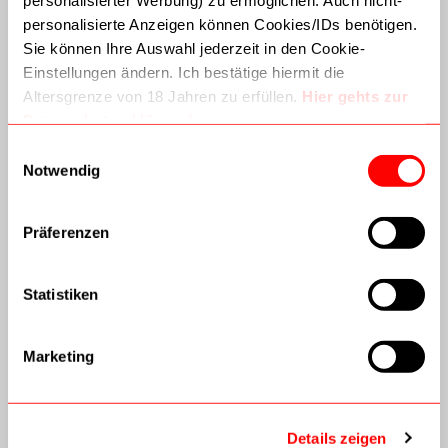
personalisierte Anzeigen können Cookies/IDs benötigen.
Sie können Ihre Auswahl jederzeit in den Cookie-
Einstellungen ändern. Ich bestätige hiermit die
Kundenservice
Altersgrenze von 18 Jahren zu erfüllen.
Hier gehts zur
Datenschutzerklärung!
Versandinformationen
Dritte (inkl. Google) können Daten verarbeiten. Wie
Einwilligungsauswahl
Google Daten nutzt:
Notwendig
AGB
–
Wie Google Informationen von Websites/Apps nutzt
–
Verantwortungsvoller Umgang mit Geschäftsdaten
Datenschutz
Präferenzen
Batterieverordnung
Statistiken
Widerrufsbelehrung
Vertrag widerrufen
Marketing
Technik modern
Details zeigen