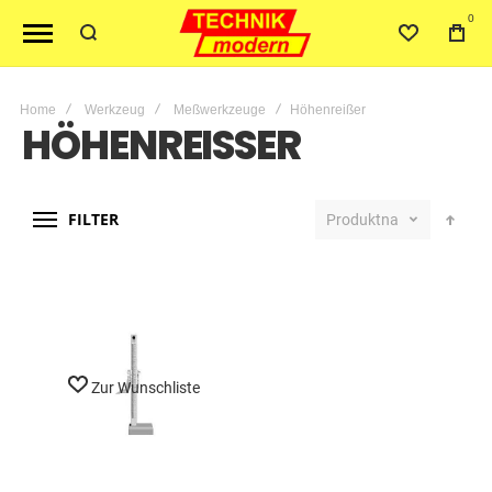
0
Home
Werkzeug
Meßwerkzeuge
Höhenreißer
HÖHENREISSER
FILTER
Produktname
Zur Wunschliste