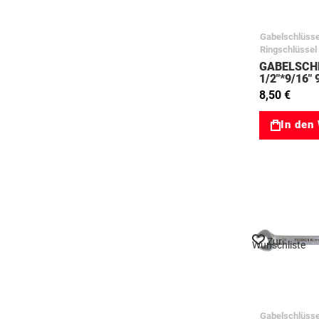
Gabelschlüsse
Ringschlüssel
GABELSCH
1/2"*9/16"
8,50 €
In den
Zur
Wunschliste
Gabelschlüsse