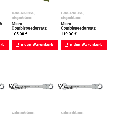
Gabelschlüssel,
Gabelschlüssel,
Ringschlüssel
Ringschlüssel
6-
Micro-
Micro-
Combispeedersatz
Combispeedersatz
10-19mm 6tlg.
10tlg,Klapphalt.
105,00 €
119,00 €
03023068
03023126
orb
In den Warenkorb
In den Warenkorb
Zur
Zur
Wunschliste
Wunschliste
Gabelschlüssel,
Gabelschlüssel,