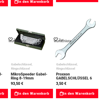
orb
In den Warenkorb
Zur
Zur
Wunschliste
Wunschliste
Gabelschlüssel,
Gabelschlüssel,
Ringschlüssel
Ringschlüssel
l-
MikroSpeeder Gabel-
Proxxon
Ring 8-19mm
GABELSCHLÜSSEL 6
Umschalt 03023124
x 7 mm 77201002
93,50 €
3,50 €
orb
In den Warenkorb
In den Warenkorb