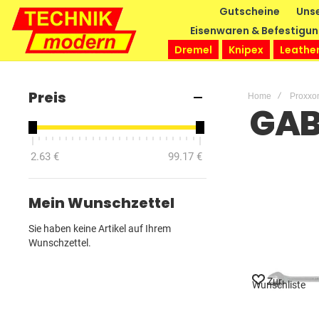
Gutscheine
Unse
Eisenwaren & Befestigu
Dremel
Knipex
Leathe
Preis
Home
Proxxo
GAB
2.63 €
99.17 €
Mein Wunschzettel
Sie haben keine Artikel auf Ihrem
Wunschzettel.
Zur
Wunschliste