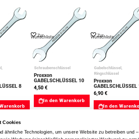
Zur
Zur
Wunschliste
Wunschliste
l,
Schraubenschlüssel
Gabelschlüssel,
Ringschlüssel
Proxxon
GABELSCHLÜSSEL 10
Proxxon
x 11 mm 77201007
LÜSSEL 8
GABELSCHLÜSSEL 
4,50 €
201004
x 13 mm 77201008
6,90 €
In den Warenkorb
 Warenkorb
In den Warenk
t Cookies
 ähnliche Technologien, um unsere Website zu betreiben und – 