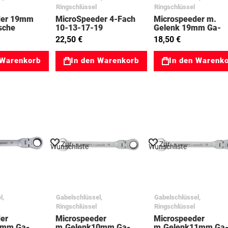
Ringschlüssel
Ringschlüssel
der 19mm
MicroSpeeder 4-Fach
Microspeeder m.
sche
10-13-17-19
Gelenk 19mm Ga-
03023236
Ringratsche 03023
22,50 €
18,50 €
 Warenkorb
In den Warenkorb
In den Warenk
Zur
Zur
Wunschliste
Wunschliste
l,
Gabelschlüssel,
Gabelschlüssel,
Ringschlüssel
Ringschlüssel
er
Microspeeder
Microspeeder
9mm Ga-
m.Gelenk10mm Ga-
m.Gelenk11mm Ga