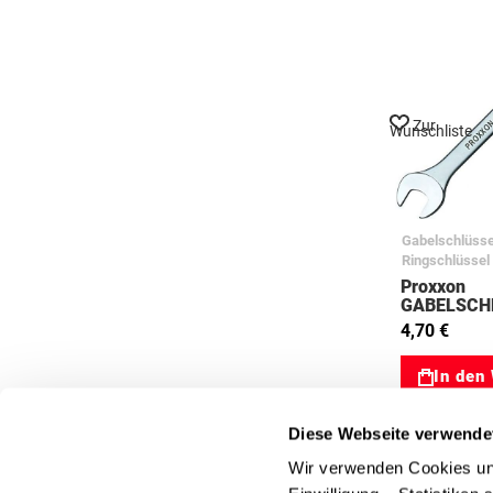
Zur
Wunschliste
Gabelschlüsse
Ringschlüssel
Proxxon
GABELSCH
x 9 mm 77
4,70 €
In den
Diese Webseite verwende
Wir verwenden Cookies und