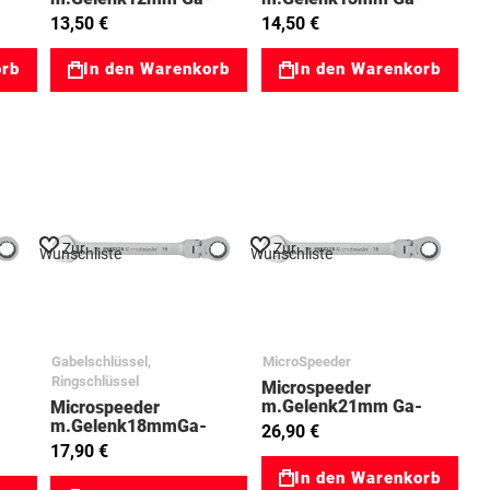
048
Ringratsche 03023049
Ringratsche 03023050
13,50 €
14,50 €
orb
In den Warenkorb
In den Warenkorb
Zur
Zur
Wunschliste
Wunschliste
Gabelschlüssel,
MicroSpeeder
Ringschlüssel
Microspeeder
m.Gelenk21mm Ga-
Microspeeder
Ringratsche 03023058
m.Gelenk18mmGa-
26,90 €
053
Ringratsche
17,90 €
In den Warenkorb