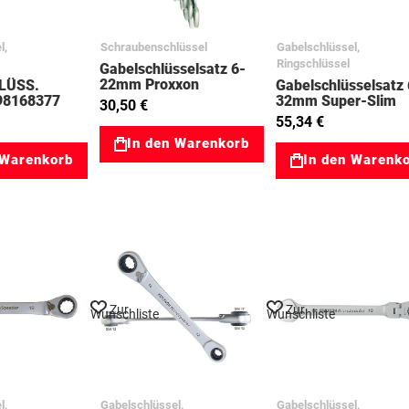
l,
Schraubenschlüssel
Gabelschlüssel,
Ringschlüssel
Gabelschlüsselsatz 6-
22mm Proxxon
LÜSS.
Gabelschlüsselsatz 
03023800
 98168377
32mm Super-Slim
30,50 €
03023802
55,34 €
In den Warenkorb
 Warenkorb
In den Warenk
Zur
Zur
Wunschliste
Wunschliste
l,
Gabelschlüssel,
Gabelschlüssel,