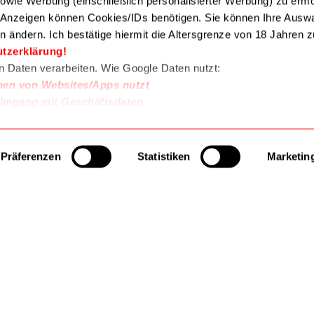
 sowie Werbung (einschließlich personalisierter Werbung) zu erm
e Anzeigen können Cookies/IDs benötigen. Sie können Ihre Auswa
n ändern. Ich bestätige hiermit die Altersgrenze von 18 Jahren zu
Zur
Zur
Wunschliste
Wunschliste
utzerklärung!
en Daten verarbeiten. Wie Google Daten nutzt:
nen von Websites/Apps nutzt
Umgang mit Geschäftsdaten
l,
Gabelschlüssel,
Gabelschlüssel,
Ringschlüssel
Ringschlüssel
Proxxon
Proxxon
der
MicroSpeeder Gabel-
MicroSpeeder mit
Präferenzen
Statistiken
Marketin
Ringratschenschlüssel
Hebelumschaltung
10,25 €
14,90 €
el
15 mm 03023264
Gabel-Ringschlüsse
3023214
16mm 03023138
 Warenkorb
In den Warenkorb
In den Warenk