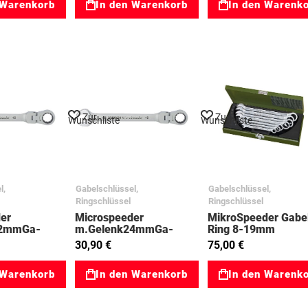
 Warenkorb
In den Warenkorb
In den Warenk
Zur
Zur
Wunschliste
Wunschliste
l,
Gabelschlüssel,
Gabelschlüssel,
Ringschlüssel
Ringschlüssel
er
Microspeeder
MikroSpeeder Gabe
22mmGa-
m.Gelenk24mmGa-
Ring 8-19mm
e
Ringratsche
03023275
30,90 €
75,00 €
 Warenkorb
In den Warenkorb
In den Warenk