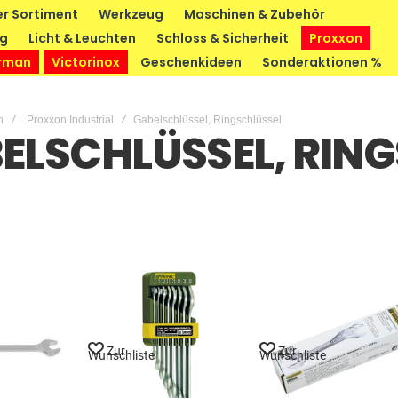
r Sortiment
Werkzeug
Maschinen & Zubehör
ng
Licht & Leuchten
Schloss & Sicherheit
Proxxon
rman
Victorinox
Geschenkideen
Sonderaktionen %
n
Proxxon Industrial
Gabelschlüssel, Ringschlüssel
ELSCHLÜSSEL, RIN
Zur
Zur
Wunschliste
Wunschliste