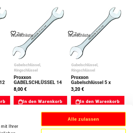
Zur
Zur
Wunschliste
Wunschliste
Gabelschlüssel,
Gabelschlüssel,
Ringschlüssel
Ringschlüssel
Proxxon
Proxxon
12
GABELSCHLÜSSEL 14
Gabelschlüssel 5 x
x 15 mm 77201012
5,5mm 03023828
8,00 €
3,20 €
orb
In den Warenkorb
In den Warenkorb
Alle zulassen
mit Ihrer