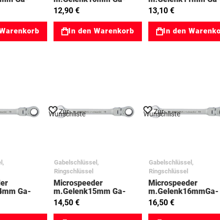
e 03023046
Ringratsche 03023047
Ringratsche 03023
12,90 €
13,10 €
 Warenkorb
In den Warenkorb
In den Warenk
Zur
Zur
Wunschliste
Wunschliste
l,
Gabelschlüssel,
Gabelschlüssel,
Ringschlüssel
Ringschlüssel
er
Microspeeder
Microspeeder
4mm Ga-
m.Gelenk15mm Ga-
m.Gelenk16mmGa-
e 03023051
Ringratsche 03023052
Ringratsche 03023
14,50 €
16,50 €