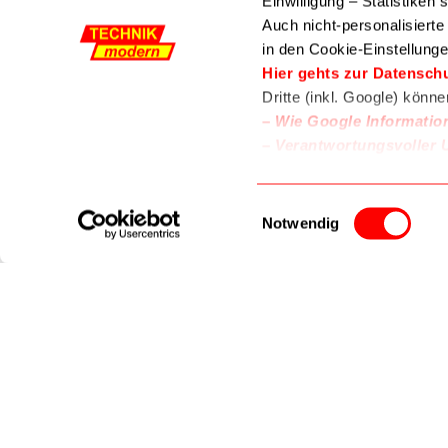
Einwilligung – Statistiken
Auch nicht-personalisiert
in den Cookie-Einstellunge
Zur
Wunschliste
Hier gehts zur Datensch
Dritte (inkl. Google) könn
–
Wie Google Informatio
–
Verantwortungsvoller 
Gabelschlüsse
Ringschlüssel
Proxxon
Einwilligungsauswahl
MicroSpee
Notwendig
Ratschen-
13,10 €
Ringschlüss
16x18mm 0
In den