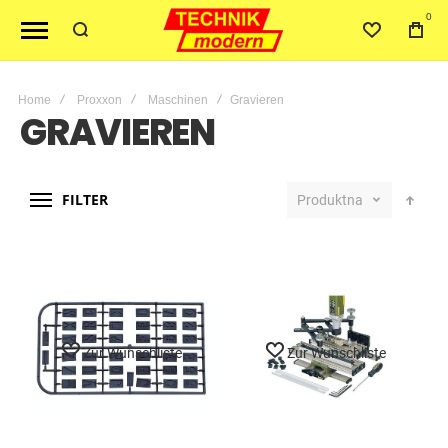
0
Home
Proxxon
Maschinen
Gravieren
GRAVIEREN
FILTER
Produktname
Zur Wunschliste
Zur Wunschliste