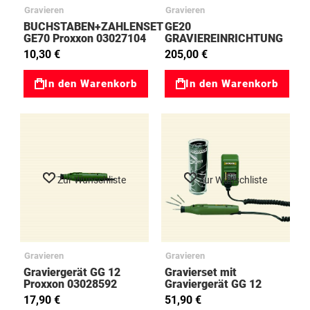
Gravieren
Gravieren
BUCHSTABEN+ZAHLENSET
GE20
GE70 Proxxon 03027104
GRAVIEREINRICHTUNG
Proxxon 03027106
10,30 €
205,00 €
In den Warenkorb
In den Warenkorb
Zur Wunschliste
Zur Wunschliste
Gravieren
Gravieren
Graviergerät GG 12
Gravierset mit
Proxxon 03028592
Graviergerät GG 12
Proxxon 03028635
17,90 €
51,90 €