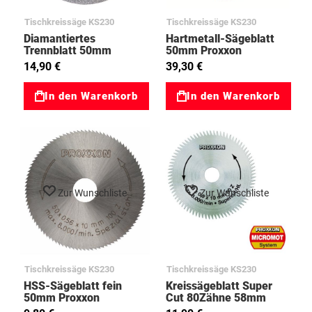
Tischkreissäge KS230
Tischkreissäge KS230
Diamantiertes
Hartmetall-Sägeblatt
Trennblatt 50mm
50mm Proxxon
Proxxon 03028012
03028011
14,90 €
39,30 €
In den Warenkorb
In den Warenkorb
Zur Wunschliste
Zur Wunschliste
Tischkreissäge KS230
Tischkreissäge KS230
HSS-Sägeblatt fein
Kreissägeblatt Super
50mm Proxxon
Cut 80Zähne 58mm
03028020
Proxxon 03028014