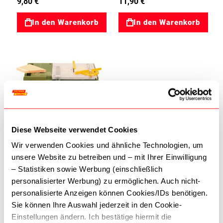
9,80 €
11,90 €
In den Warenkorb
In den Warenkorb
Zur Wunschliste
Diese Webseite verwendet Cookies
Wir verwenden Cookies und ähnliche Technologien, um
Tischkreissäge KS230
unsere Website zu betreiben und – mit Ihrer Einwilligung
KS230 Tischkreissäge
Proxxon 03037006
– Statistiken sowie Werbung (einschließlich
129,50 €
personalisierter Werbung) zu ermöglichen. Auch nicht-
personalisierte Anzeigen können Cookies/IDs benötigen.
In den Warenkorb
Sie können Ihre Auswahl jederzeit in den Cookie-
Einstellungen ändern. Ich bestätige hiermit die