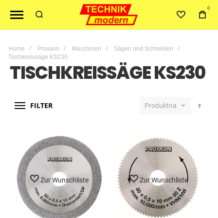
0
Home
Proxxon
Maschinen
Sägen und Schneiden
Tischkreissäge KS230
TISCHKREISSÄGE KS230
FILTER
Produktname
Zur Wunschliste
Zur Wunschliste