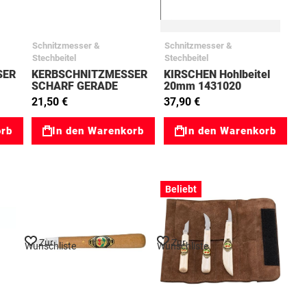
Schnitzmesser &
Schnitzmesser &
Stechbeitel
Stechbeitel
SER
KERBSCHNITZMESSER
KIRSCHEN Hohlbeitel
SCHARF GERADE
20mm 1431020
77510521
21,50 €
37,90 €
orb
In den Warenkorb
In den Warenkorb
Beliebt
Zur
Zur
Wunschliste
Wunschliste