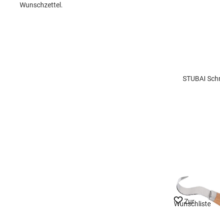
Wunschzettel.
STUBAI Schni
Zur
Wunschliste