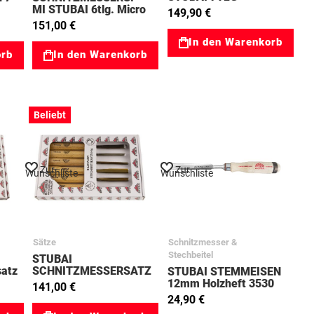
77510201
MI STUBAI 6tlg. Micro
149,90 €
77589560
151,00 €
In den Warenkorb
orb
In den Warenkorb
Beliebt
Zur
Zur
Wunschliste
Wunschliste
Sätze
Schnitzmesser &
Stechbeitel
STUBAI
satz
SCHNITZMESSERSATZ
STUBAI STEMMEISEN
6tlg 510101 77510101
12mm Holzheft 3530
141,00 €
77353022
24,90 €