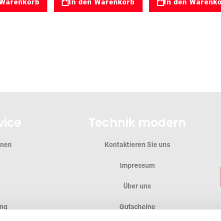
 Warenkorb
In den Warenkorb
In den Warenk
vice
Technik modern
onen
Kontaktieren Sie uns
Impressum
Über uns
ung
Gutscheine