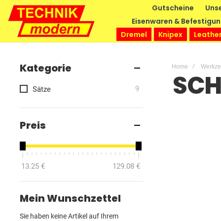
Gutscheine
Unse
Eisenwaren & Befestigu
Dremel
Knipex
Leathe
Kategorie
Home
Werkz
SCH
Artikel
9
Sätze
Preis
13.25 €
129.08 €
Mein Wunschzettel
Sie haben keine Artikel auf Ihrem