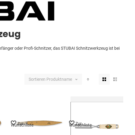
zeug
nfänger oder Profi-Schnitzer, das STUBAI Schnitzwerkzeug ist bei
Ansicht
Sortieren
Produktname
als
Zur
Zur
Wunschliste
Wunschliste