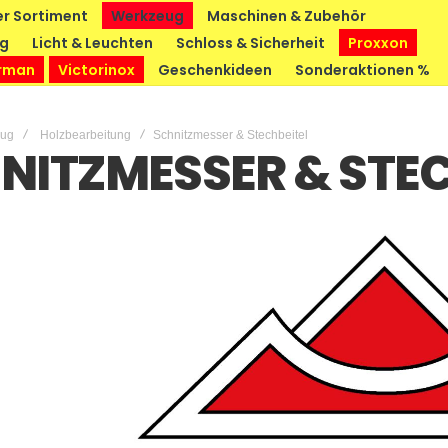
r Sortiment
Werkzeug
Maschinen & Zubehör
ng
Licht & Leuchten
Schloss & Sicherheit
Proxxon
rman
Victorinox
Geschenkideen
Sonderaktionen %
eug
Holzbearbeitung
Schnitzmesser & Stechbeitel
NITZMESSER & STEC