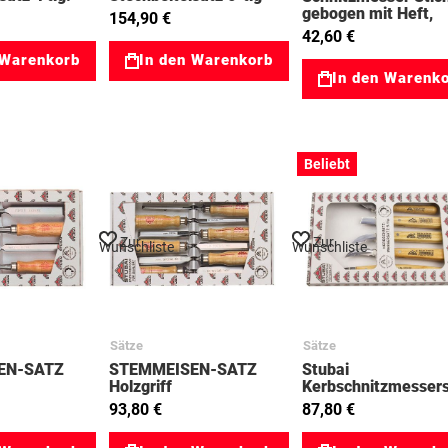
1181
47001111
gebogen mit Heft,
154,90 €
geschliffen 14 mm
42,60 €
 Warenkorb
In den Warenkorb
In den Warenk
Beliebt
Zur
Zur
Wunschliste
Wunschliste
Sätze
Sätze
EN-SATZ
STEMMEISEN-SATZ
Stubai
Holzgriff
Kerbschnitzmesser
24mm
13,16,20,24mm
5tlg 77512005
93,80 €
87,80 €
77353104