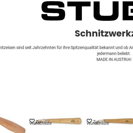
Schnitzwerk
tzeisen sind seit Jahrzehnten für ihre Spitzenqualität bekannt und ob A
jedermann beliebt.
MADE IN AUSTRIA!
Zur
Zur
Wunschliste
Wunschliste