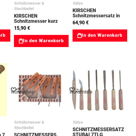
Schnitzmesser &
Sätze
Stechbeitel
KIRSCHEN
Schnitzmessersatz in
KIRSCHEN
Velourtasche 3-tlg
Schnitzmesser kurz
64,90 €
47003307
schräg 47003351
15,90 €
orb
In den Warenkorb
In den Warenkorb
Zur
Zur
Wunschliste
Wunschliste
Schnitzmesser &
Sätze
Stechbeitel
SCHNITZMESSERSATZ
STUBAI 7TLG
h 7
SCHNITZMESSERS.