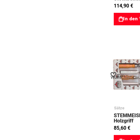
1181 4700
114,90 €
In den
Zur
Wunschliste
Sätze
STEMMEIS
Holzgriff
12,16,20,
85,60 €
77351104