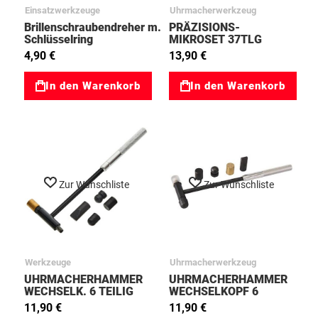
Einsatzwerkzeuge
Uhrmacherwerkzeug
Brillenschraubendreher m.
PRÄZISIONS-
Schlüsselring
MIKROSET 37TLG
Kreuz/Schlitz/Steckschlüssel
magnetisch 04003048
4,90 €
13,90 €
99001622
In den Warenkorb
In den Warenkorb
Zur Wunschliste
Zur Wunschliste
Werkzeuge
Uhrmacherwerkzeug
UHRMACHERHAMMER
UHRMACHERHAMMER
WECHSELK. 6 TEILIG
WECHSELKOPF 6
29073013
TEILIG TS 26852600
11,90 €
11,90 €