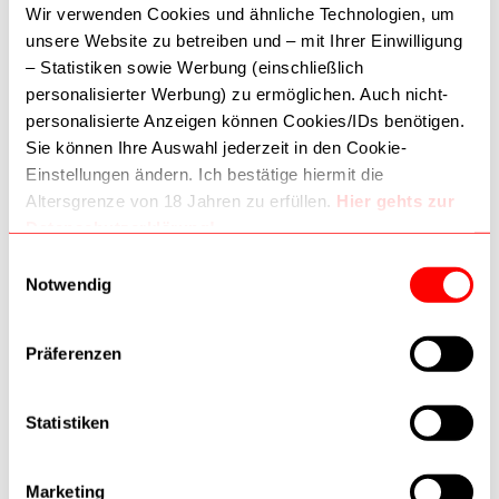
Wir verwenden Cookies und ähnliche Technologien, um
unsere Website zu betreiben und – mit Ihrer Einwilligung
– Statistiken sowie Werbung (einschließlich
Zur Wunschliste
personalisierter Werbung) zu ermöglichen. Auch nicht-
personalisierte Anzeigen können Cookies/IDs benötigen.
Sie können Ihre Auswahl jederzeit in den Cookie-
Einstellungen ändern. Ich bestätige hiermit die
Altersgrenze von 18 Jahren zu erfüllen.
Hier gehts zur
Uhrmacherwerkzeug
Datenschutzerklärung!
Uhrmacherschraubend.2,0mm
kreuzschlitz 62051882
Dritte (inkl. Google) können Daten verarbeiten. Wie
Einwilligungsauswahl
9,90 €
Google Daten nutzt:
Notwendig
–
Wie Google Informationen von Websites/Apps nutzt
In den Warenkorb
–
Verantwortungsvoller Umgang mit Geschäftsdaten
Präferenzen
Statistiken
Mein Wunschzettel
Marketing