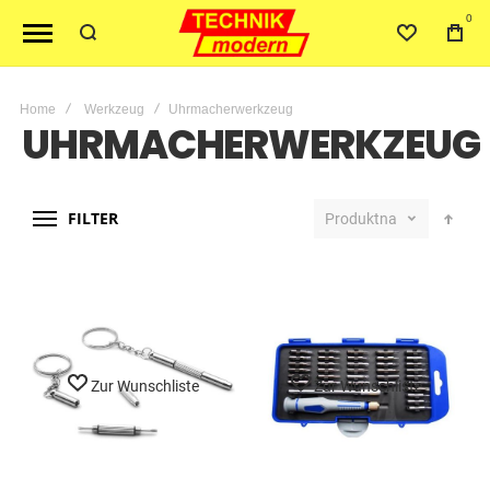
0
Home
Werkzeug
Uhrmacherwerkzeug
UHRMACHERWERKZEUG
FILTER
Produktname
Zur Wunschliste
Zur Wunschliste