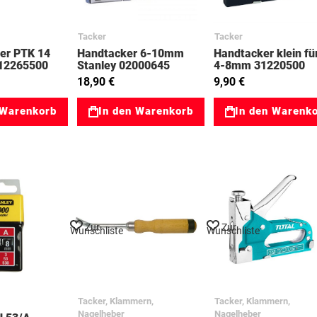
Tacker
Tacker
ker PTK 14
Handtacker 6-10mm
Handtacker klein fü
 12265500
Stanley 02000645
4-8mm 31220500
18,90 €
9,90 €
 Warenkorb
In den Warenkorb
In den Warenk
Zur
Zur
Wunschliste
Wunschliste
Tacker, Klammern,
Tacker, Klammern,
Nagelheber
Nagelheber