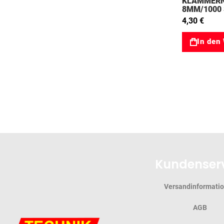
KLAMMERN
8MM/1000 
02000205
4,30 €
In den
Kundenser
Versandinformati
AGB