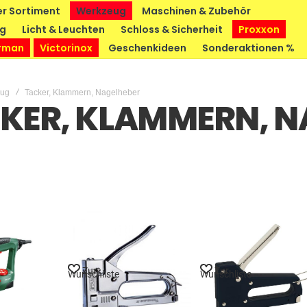
r Sortiment
Werkzeug
Maschinen & Zubehör
ng
Licht & Leuchten
Schloss & Sicherheit
Proxxon
rman
Victorinox
Geschenkideen
Sonderaktionen %
eug
Tacker, Klammern, Nagelheber
KER, KLAMMERN, N
Zur
Zur
Wunschliste
Wunschliste