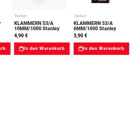
Tacker
Tacker
r
KLAMMERN 53/A
KLAMMERN 53/A
10MM/1000 Stanley
6MM/1000 Stanley
02000206
02000204
4,90 €
3,90 €
orb
In den Warenkorb
In den Warenkorb