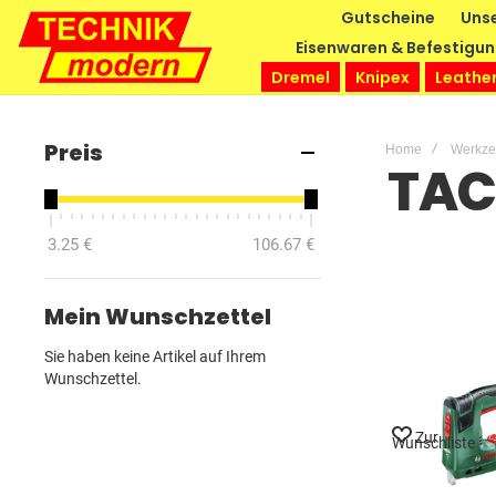
Gutscheine
Unse
Eisenwaren & Befestigu
Dremel
Knipex
Leathe
Preis
Home
Werkz
TAC
3.25 €
106.67 €
Mein Wunschzettel
Sie haben keine Artikel auf Ihrem
Wunschzettel.
Zur
Wunschliste