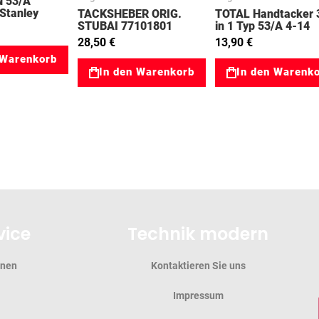
 53/A
Stanley
TACKSHEBER ORIG.
TOTAL Handtacker 
STUBAI 77101801
in 1 Typ 53/A 4-14
mm 51311425
28,50 €
13,90 €
 Warenkorb
In den Warenkorb
In den Warenk
vice
Technik modern
onen
Kontaktieren Sie uns
Impressum