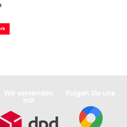
3
orb
Wir versenden
Folgen Sie uns
mit