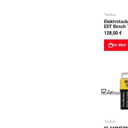
Tacker
Elektrotac
EDT Bosch
128,00 €
In den
Zur
Wunschliste
Tacker