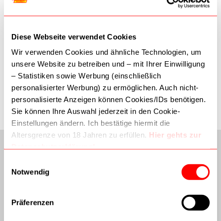
90308308
In den Warenkorb
Diese Webseite verwendet Cookies
Wir verwenden Cookies und ähnliche Technologien, um
unsere Website zu betreiben und – mit Ihrer Einwilligung
Mein Wunschzettel
– Statistiken sowie Werbung (einschließlich
personalisierter Werbung) zu ermöglichen. Auch nicht-
Sie haben keine Artikel auf Ihrem Wunschzettel.
personalisierte Anzeigen können Cookies/IDs benötigen.
Sie können Ihre Auswahl jederzeit in den Cookie-
Einstellungen ändern. Ich bestätige hiermit die
Altersgrenze von 18 Jahren zu erfüllen.
Hier gehts zur
Datenschutzerklärung!
Dritte (inkl. Google) können Daten verarbeiten. Wie
Einwilligungsauswahl
Google Daten nutzt:
Notwendig
–
Wie Google Informationen von Websites/Apps nutzt
–
Verantwortungsvoller Umgang mit Geschäftsdaten
Präferenzen