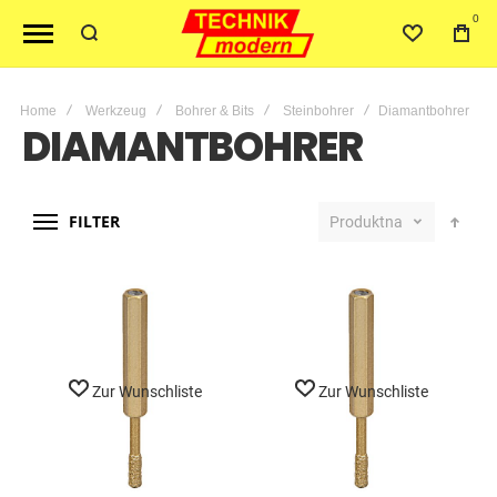
0
Home
Werkzeug
Bohrer & Bits
Steinbohrer
Diamantbohrer
DIAMANTBOHRER
FILTER
Produktname
Zur Wunschliste
Zur Wunschliste