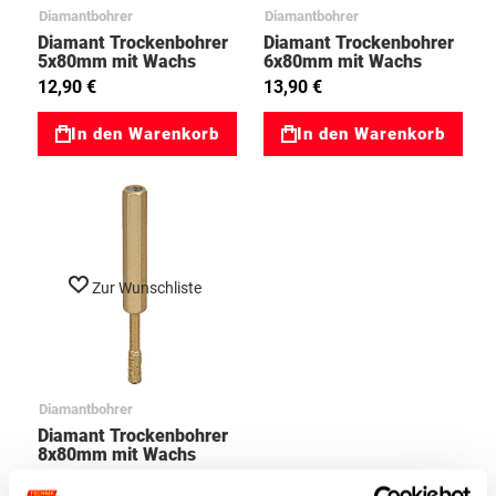
Diamantbohrer
Diamantbohrer
Diamant Trockenbohrer
Diamant Trockenbohrer
5x80mm mit Wachs
6x80mm mit Wachs
(Feinsteinzeug-
(Feinsteinzeug-
12,90 €
13,90 €
Fliesenbohrer)
Fliesenbohrer)
90308305
90308306
In den Warenkorb
In den Warenkorb
Zur Wunschliste
Diamantbohrer
Diamant Trockenbohrer
8x80mm mit Wachs
(Feinsteinzeug-
13,90 €
Fliesenbohrer)