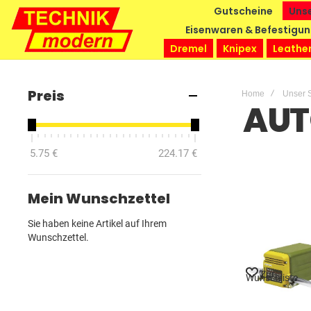
Gutscheine
Unse
Eisenwaren & Befestigu
Dremel
Knipex
Leathe
Preis
Home
Unser 
AUT
5.75 €
224.17 €
Mein Wunschzettel
Sie haben keine Artikel auf Ihrem
Wunschzettel.
Zur
Wunschliste