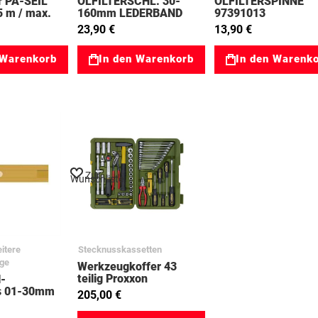
 PA-SEIL
ÖLFILTERSCHL. 30-
ÖLFILTERSPINNE
5 m / max.
160mm LEDERBAND
97391013
98136
31133005
23,90 €
13,90 €
 Warenkorb
In den Warenkorb
In den Warenk
Zur
Wunschliste
itere
Stecknusskassetten
ge
Werkzeugkoffer 43
teilig Proxxon
l-
03023650
s 01-30mm
205,00 €