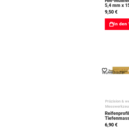
HM-Müllner
5,4 mm x 1
145kg 310
9,50 €
In den
Zur
Wunschliste
Präzision & we
Messwerkzeu
Reifenprofi
Tiefenmas
95528011
6,90 €