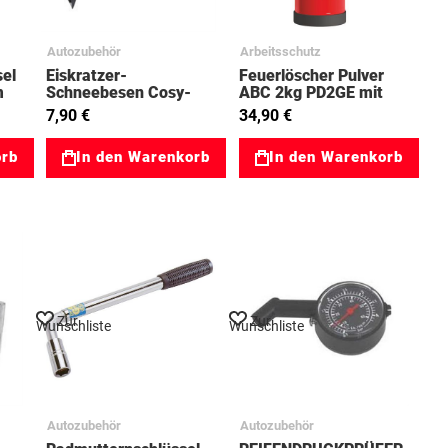
Autozubehör
Arbeitsschutz
el
Eiskratzer-
Feuerlöscher Pulver
m
Schneebesen Cosy-
ABC 2kg PD2GE mit
Griff 97032152
Manometer,
7,90 €
34,90 €
Prüfventil, KFZ-Halter
93067001
orb
In den Warenkorb
In den Warenkorb
Zur
Zur
Wunschliste
Wunschliste
Autozubehör
Autozubehör