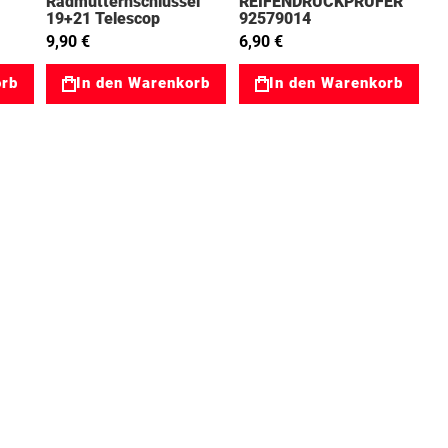
Radmutternschlüssel
REIFENDRUCKPRÜFER
19+21 Telescop
92579014
31047431
9,90 €
6,90 €
orb
In den Warenkorb
In den Warenkorb