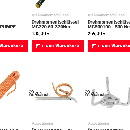
Drehmomentschlüssel
Drehmomentschlüssel
Drehmomentschlüssel
Drehmomentschlüss
GPUMPE
MC320 60-320Nm
MC500100 - 500 N
3025262
03023354
135,00 €
269,00 €
 Warenkorb
In den Warenkorb
In den Warenk
Zur
Zur
Wunschliste
Wunschliste
Autozubehör
Autozubehör