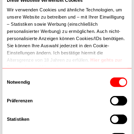
Diese Webseite verwendet Cookies
Wir verwenden Cookies und ähnliche Technologien, um
unsere Website zu betreiben und – mit Ihrer Einwilligung
– Statistiken sowie Werbung (einschließlich
personalisierter Werbung) zu ermöglichen. Auch nicht-
Zur Wunschliste
personalisierte Anzeigen können Cookies/IDs benötigen.
Sie können Ihre Auswahl jederzeit in den Cookie-
Einstellungen ändern. Ich bestätige hiermit die
Altersgrenze von 18 Jahren zu erfüllen.
Hier gehts zur
Zubehör
Datenschutzerklärung!
Wellenrandscheiben Ø
Dritte (inkl. Google) können Daten verarbeiten. Wie
Einwilligungsauswahl
30mm K-2500 Proxxon
Google Daten nutzt:
Notwendig
03029084
4,75 €
–
Wie Google Informationen von Websites/Apps nutzt
–
Verantwortungsvoller Umgang mit Geschäftsdaten
In den Warenkorb
Präferenzen
Statistiken