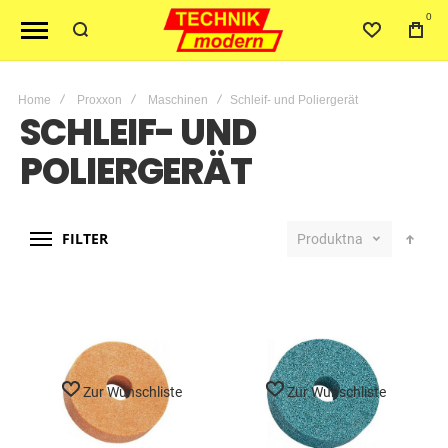
0
Home
Proxxon
Maschinen
Schleif- und Poliergerät
SCHLEIF- UND
POLIERGERÄT
FILTER
Produktname
Zur Wunschliste
Zur Wunschliste