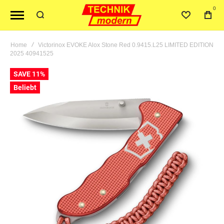
0
Home
Victorinox EVOKE Alox Stone Red 0.9415.L25 LIMITED EDITION
2025 40941525
Skip
SAVE 11%
to
Beliebt
the
end
of
the
images
gallery