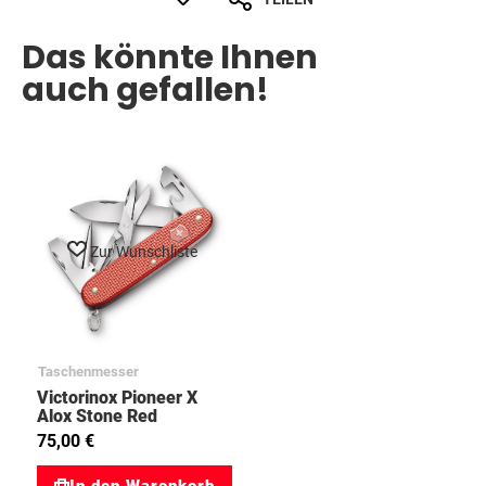
Das könnte Ihnen
auch gefallen!
Zur Wunschliste
Taschenmesser
Victorinox Pioneer X
Alox Stone Red
0.8231.L25 LIMITED
75,00 €
EDITION 2025
40823125