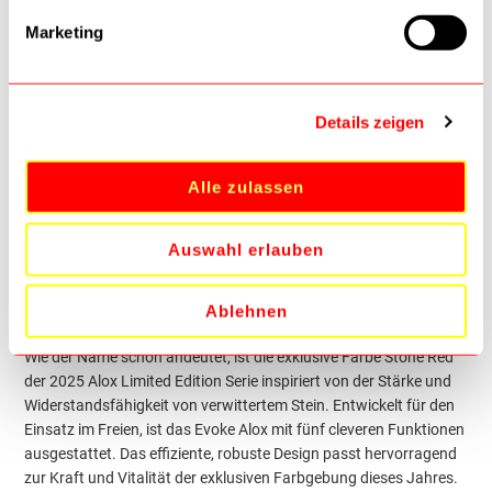
Marketing
Details
Victorinox EVOKE Alox
Details zeigen
Stone Red 0.9415.L25
LIMITED EDITION 2025
Alle zulassen
40941525
Auswahl erlauben
LIMITED EDITION TASCHENMESSER IN STONE
RED
Ablehnen
Sie suchen ein langlebiges und stilvolles Sammlertaschenmesser?
Wie der Name schon andeutet, ist die exklusive Farbe Stone Red
der 2025 Alox Limited Edition Serie inspiriert von der Stärke und
Widerstandsfähigkeit von verwittertem Stein. Entwickelt für den
Einsatz im Freien, ist das Evoke Alox mit fünf cleveren Funktionen
ausgestattet. Das effiziente, robuste Design passt hervorragend
zur Kraft und Vitalität der exklusiven Farbgebung dieses Jahres.