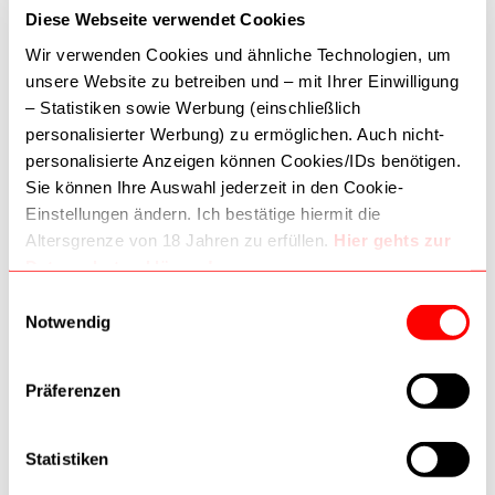
Diese Webseite verwendet Cookies
TELEFON:
01 587 7434
Wir verwenden Cookies und ähnliche Technologien, um
Kontaktieren Sie uns
unsere Website zu betreiben und – mit Ihrer Einwilligung
– Statistiken sowie Werbung (einschließlich
ÖFFNUNGSZEITEN:
personalisierter Werbung) zu ermöglichen. Auch nicht-
Montag-Freitag: 09:30-18:30
personalisierte Anzeigen können Cookies/IDs benötigen.
Samstag: 09:30-18:00
Sie können Ihre Auswahl jederzeit in den Cookie-
Einstellungen ändern. Ich bestätige hiermit die
Altersgrenze von 18 Jahren zu erfüllen.
Hier gehts zur
AKZEPTIERTE ZAHLUNGSMETHODEN
Datenschutzerklärung!
Dritte (inkl. Google) können Daten verarbeiten. Wie
Einwilligungsauswahl
Google Daten nutzt:
Notwendig
–
Wie Google Informationen von Websites/Apps nutzt
–
Verantwortungsvoller Umgang mit Geschäftsdaten
Präferenzen
Statistiken