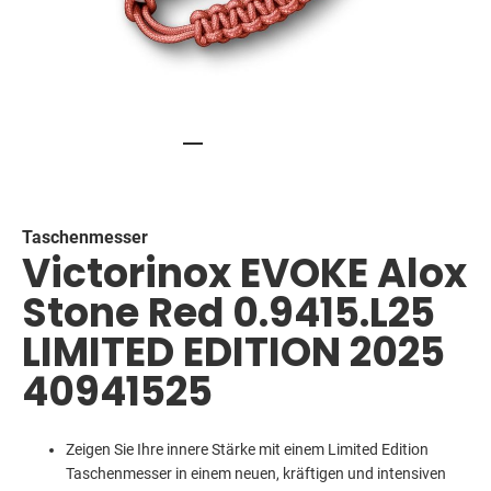
Skip
to
the
beginning
Taschenmesser
Victorinox EVOKE Alox
of
the
Stone Red 0.9415.L25
images
gallery
LIMITED EDITION 2025
40941525
Zeigen Sie Ihre innere Stärke mit einem Limited Edition
Taschenmesser in einem neuen, kräftigen und intensiven