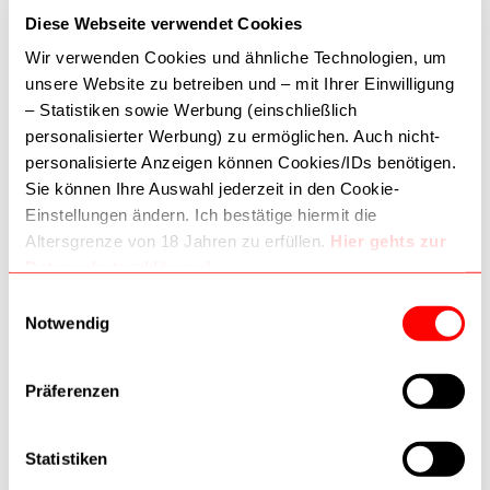
Diese Webseite verwendet Cookies
Achtung! Jedes Produkt ist bestellbar, einige Produkte sind jedoch
Wir verwenden Cookies und ähnliche Technologien, um
nicht im Geschäftslokal lagernd - bei dringenden Bestellungen
unsere Website zu betreiben und – mit Ihrer Einwilligung
bitten wir um Anfrage, um eine rasche Abholung zu gewährleisten!
– Statistiken sowie Werbung (einschließlich
TELEFON:
01 587 7434
personalisierter Werbung) zu ermöglichen. Auch nicht-
personalisierte Anzeigen können Cookies/IDs benötigen.
Kontaktieren Sie uns
Sie können Ihre Auswahl jederzeit in den Cookie-
Einstellungen ändern. Ich bestätige hiermit die
ÖFFNUNGSZEITEN:
Altersgrenze von 18 Jahren zu erfüllen.
Hier gehts zur
Montag-Freitag: 09:30-18:30
Datenschutzerklärung!
Samstag: 09:30-18:00
Dritte (inkl. Google) können Daten verarbeiten. Wie
Einwilligungsauswahl
Google Daten nutzt:
Notwendig
–
Wie Google Informationen von Websites/Apps nutzt
AKZEPTIERTE ZAHLUNGSMETHODEN
–
Verantwortungsvoller Umgang mit Geschäftsdaten
Präferenzen
Statistiken