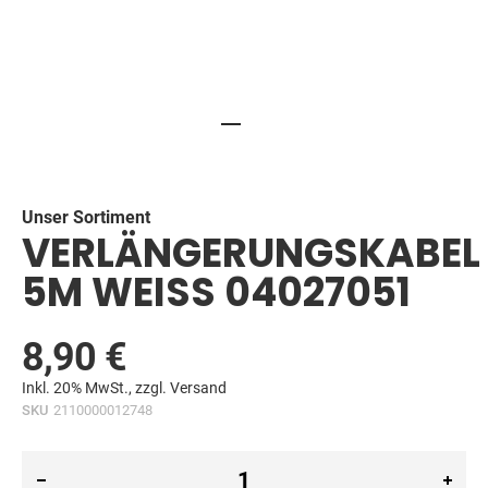
Skip
to
the
beginning
Unser Sortiment
VERLÄNGERUNGSKABEL
of
the
5M WEISS 04027051
images
gallery
8,90 €
Inkl. 20% MwSt., zzgl.
Versand
SKU
2110000012748