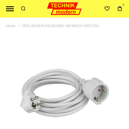
0
Home
VERLÄNGERUNGSKABEL 5M WEISS 04027051
Skip
to
the
end
of
the
images
gallery