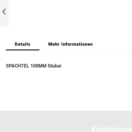
gallery
Stubai 20131708
Zurück
Details
Mehr Informationen
SPACHTEL 100MM Stubai
Kundenser