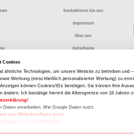
onen
Kontaktieren Sie uns
Impressum
Über uns
ung
Gutscheine
ung
Anfahrt
t Cookies
 ähnliche Technologien, um unsere Website zu betreiben und – 
en
 sowie Werbung (einschließlich personalisierter Werbung) zu erm
e Anzeigen können Cookies/IDs benötigen. Sie können Ihre Auswa
n ändern. Ich bestätige hiermit die Altersgrenze von 18 Jahren zu
ZAHLUNGSMETHODE
utzerklärung!
en Daten verarbeiten. Wie Google Daten nutzt:
nen von Websites/Apps nutzt
Umgang mit Geschäftsdaten