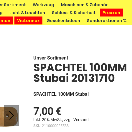
r Sortiment
Werkzeug
Maschinen & Zubehör
ng
Licht & Leuchten
Schloss & Sicherheit
Proxxon
rman
Victorinox
Geschenkideen
Sonderaktionen %
Unser Sortiment
SPACHTEL 100MM
Stubai 20131710
SPACHTEL 100MM Stubai
7,00 €
Inkl. 20% MwSt., zzgl.
Versand
SKU
2110000025588