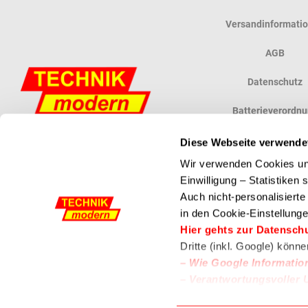
Versandinformati
AGB
Datenschutz
Batterieverordn
Widerrufsbelehr
Diese Webseite verwende
Wir verwenden Cookies und
Vertrag widerruf
Einwilligung – Statistiken
Auch nicht-personalisiert
in den Cookie-Einstellunge
Powered by ETRON - Onlineshop, Warenwirtschaft und Kassensysteme
Hier gehts zur Datensch
Dritte (inkl. Google) könn
–
Wie Google Informatio
–
Verantwortungsvoller 