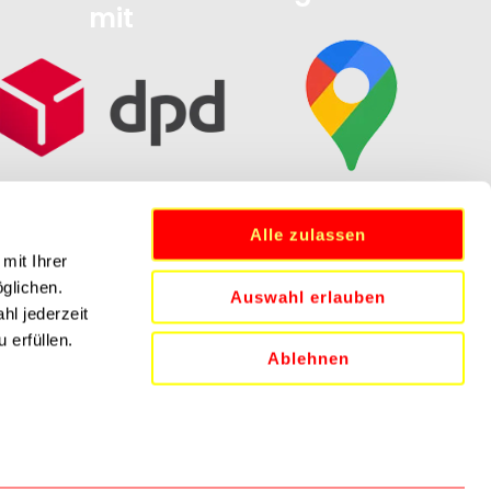
mit
Alle zulassen
mit Ihrer
öglichen.
Auswahl erlauben
hl jederzeit
 erfüllen.
Ablehnen
N