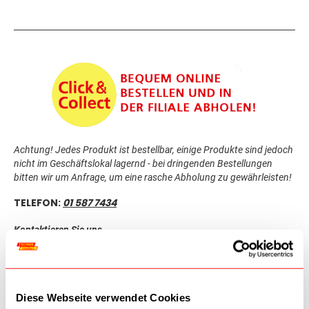
Achtung! Jedes Produkt ist bestellbar, einige Produkte sind jedoch
nicht im Geschäftslokal lagernd - bei dringenden Bestellungen
bitten wir um Anfrage, um eine rasche Abholung zu gewährleisten!
TELEFON:
01 587 7434
Kontaktieren Sie uns
ÖFFNUNGSZEITEN:
Montag-Freitag: 09:30-18:30
Diese Webseite verwendet Cookies
Samstag: 09:30-18:00