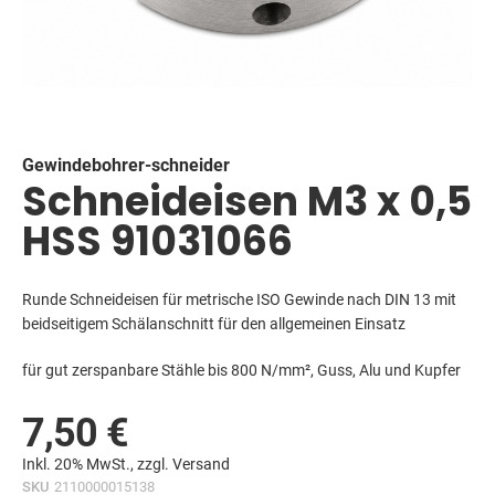
Skip
to
the
beginning
Gewindebohrer-schneider
Schneideisen M3 x 0,5
of
the
HSS 91031066
images
gallery
Runde Schneideisen für metrische ISO Gewinde nach DIN 13 mit
beidseitigem Schälanschnitt für den allgemeinen Einsatz
für gut zerspanbare Stähle bis 800 N/mm², Guss, Alu und Kupfer
7,50 €
Inkl. 20% MwSt., zzgl.
Versand
SKU
2110000015138