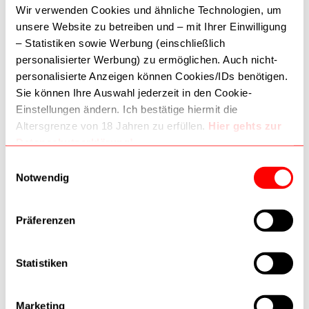
Wir verwenden Cookies und ähnliche Technologien, um
unsere Website zu betreiben und – mit Ihrer Einwilligung
AKZEPTIERTE ZAHLUNGSMETHODEN
– Statistiken sowie Werbung (einschließlich
personalisierter Werbung) zu ermöglichen. Auch nicht-
personalisierte Anzeigen können Cookies/IDs benötigen.
Sie können Ihre Auswahl jederzeit in den Cookie-
Einstellungen ändern. Ich bestätige hiermit die
Altersgrenze von 18 Jahren zu erfüllen.
Hier gehts zur
Datenschutzerklärung!
Dritte (inkl. Google) können Daten verarbeiten. Wie
Einwilligungsauswahl
Google Daten nutzt:
Notwendig
–
Wie Google Informationen von Websites/Apps nutzt
–
Verantwortungsvoller Umgang mit Geschäftsdaten
Details
Präferenzen
Schneideisen M3 x 0,5
Statistiken
HSS 91031066
Marketing