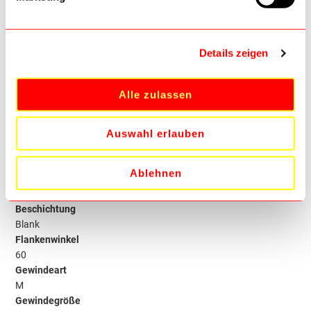
Runde Schneideisen für metrische ISO Gewinde nach DIN 13 mit
beidseitigem Schälanschnitt für den allgemeinen Einsatz
Anwendung:
Details zeigen
für gut zerspanbare Stähle bis 800 N/mm², Guss, Alu und Kupfer
Alle zulassen
Spezifikationen
Auswahl erlauben
Aufnahmeform (maschinenseitig)
Rund
Ablehnen
Außendurchmesser
20mm
Beschichtung
Blank
Flankenwinkel
60
Gewindeart
M
Gewindegröße