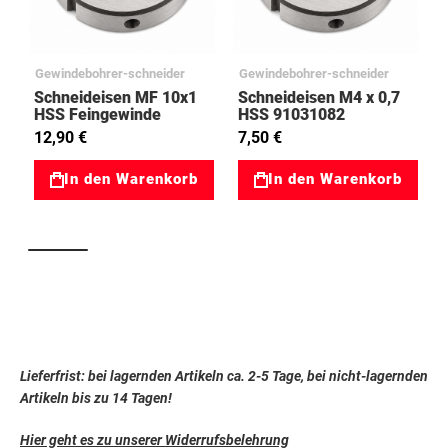
Gewindebohrer-schneider
Gewindebohrer-schneider
Schneideisen MF 10x1
Schneideisen M4 x 0,7
HSS Feingewinde
HSS 91031082
91032062
12,90 €
7,50 €
In den Warenkorb
In den Warenkorb
Lieferfrist: bei lagernden Artikeln ca. 2-5 Tage, bei nicht-lagernden
Artikeln bis zu 14 Tagen!
Hier geht es zu unserer Widerrufsbelehrung