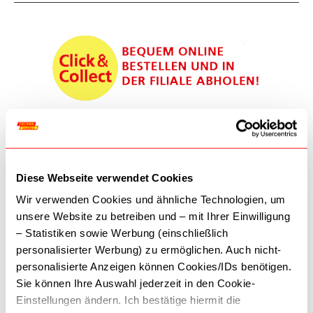
Achtung! Jedes Produkt ist bestellbar, einige Produkte sind jedoch
nicht im Geschäftslokal lagernd - bei dringenden Bestellungen
bitten wir um Anfrage, um eine rasche Abholung zu gewährleisten!
TELEFON:
01 587 7434
Diese Webseite verwendet Cookies
Wir verwenden Cookies und ähnliche Technologien, um
Kontaktieren Sie uns
unsere Website zu betreiben und – mit Ihrer Einwilligung
ÖFFNUNGSZEITEN:
– Statistiken sowie Werbung (einschließlich
personalisierter Werbung) zu ermöglichen. Auch nicht-
Montag-Freitag: 09:30-18:30
personalisierte Anzeigen können Cookies/IDs benötigen.
Samstag: 09:30-18:00
Sie können Ihre Auswahl jederzeit in den Cookie-
Einstellungen ändern. Ich bestätige hiermit die