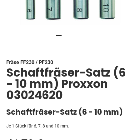
Skip
to
the
beginning
Fräse FF230 / PF230
Schaftfräser-Satz (6
of
the
- 10 mm) Proxxon
images
gallery
03024620
Schaftfräser-Satz (6 - 10 mm)
Je 1 Stück für 6, 7, 8 und 10 mm.