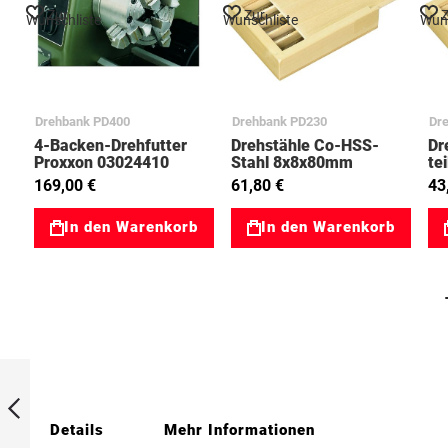
Zur
Zur
Z
Wunschliste
Wunschliste
Wuns
Drehbank PD400
Drehbank PD230
Dr
4-Backen-Drehfutter
Drehstähle Co-HSS-
Dr
Proxxon 03024410
Stahl 8x8x80mm
te
Proxxon 03024530
Ge
169,00 €
61,80 €
43
8x
03
In den Warenkorb
In den Warenkorb
Präzisionsprismen
50x30x30mm
Proxxon 03024262
Details
Mehr Informationen