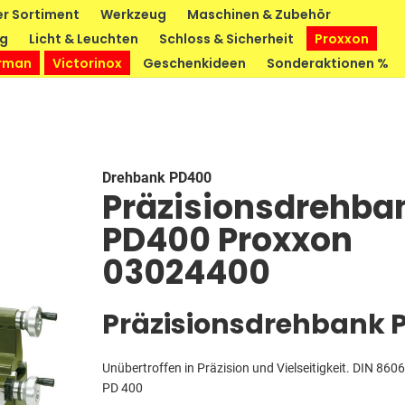
r Sortiment
Werkzeug
Maschinen & Zubehör
ng
Licht & Leuchten
Schloss & Sicherheit
Proxxon
rman
Victorinox
Geschenkideen
Sonderaktionen %
Drehbank PD400
Präzisionsdrehba
PD400 Proxxon
03024400
Präzisionsdrehbank 
Unübertroffen in Präzision und Vielseitigkeit. DIN 86
PD 400