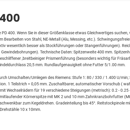
D400
e PD 400. Wenn Sie in dieser Größenklasse etwas Gleichwertiges suchen, v
earbeiten von Stahl, NE-Metall (Alu, Messing, etc.). Schwingungsfreies 
tiv wesentlich besser als Stockführungen oder Stangenführungen). Reichh
 (mit Gewindebohrungen). Technische Daten: Spitzenweite 400 mm. Spit
chliffener ,breitbeiniger Prismenführung (besonders wichtig für Fräsarb
pindeldurchlass 20,5 mm. Rundlaufgenauigkeit ohne Futter 5/1.00 mm.
urch Umschalten/Umlegen des Riemens: Stufe 1: 80 / 330 / 1.400 U/min; S
osition. 1 Teilstrich = 0,05 mm. Zuschaltbarer, automatischer Vorschub ( 
echselrädern für 19 verschiedene Steigungen (metrisch): 0.2 - 0.25 - 0.3 - 0
nkl. mitlaufender Körnerspitze mit MK 2 und 10 mm Zahnkranzbohrfutter (
, schwenkbar zum Kegeldrehen. Gradeinteilung bis 45°. Reitstockpinole 
r Drehstähle 10 x 10mm.