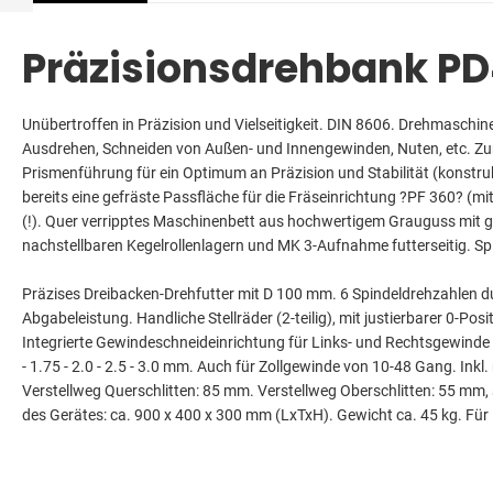
Zurück
Präzisionsdrehbank P
Unübertroffen in Präzision und Vielseitigkeit. DIN 8606. Drehmaschin
Ausdrehen, Schneiden von Außen- und Innengewinden, Nuten, etc. Zum B
Prismenführung für ein Optimum an Präzision und Stabilität (konstruk
bereits eine gefräste Passfläche für die Fräseinrichtung ?PF 360?
(!). Quer verripptes Maschinenbett aus hochwertigem Grauguss mit ges
nachstellbaren Kegelrollenlagern und MK 3-Aufnahme futterseitig. S
Präzises Dreibacken-Drehfutter mit D 100 mm. 6 Spindeldrehzahlen d
Abgabeleistung. Handliche Stellräder (2-teilig), mit justierbarer 0-P
Integrierte Gewindeschneideinrichtung für Links- und Rechtsgewinde mit W
- 1.75 - 2.0 - 2.5 - 3.0 mm. Auch für Zollgewinde von 10-48 Gang. I
Verstellweg Querschlitten: 85 mm. Verstellweg Oberschlitten: 55 mm
des Gerätes: ca. 900 x 400 x 300 mm (LxTxH). Gewicht ca. 45 kg. Fü