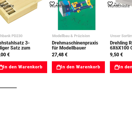
ur
Zur
Zur
chliste
Wunschliste
Wunschliste
ehbank PD230
Modellbau & Präzision
Unser Sorti
ehstahlsatz 3-
Drehmaschinenpraxis
Drehling R
iliger Satz zum
für Modellbauer
6X6X100 
windeschneiden
PROXXON
90701017
,00 €
27,48 €
9,50 €
8x80 Proxxon
024540
In den Warenkorb
In den Warenkorb
In de