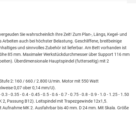
Weiter
ergeuden Sie wahrscheinlich Ihre Zeit! Zum Plan-, Längs, Kegel- und
Arbeiten auch bei höchster Belastung. Geschliffene, breitbeinige
altiges und sinnvolles Zubehör ist lieferbar. Am Bett vorhanden ist
zenhöhe 85 mm. Maximaler Werkstückdurchmesser über Support 116 mm
eiten). Überdimensionale Hauptspindel (futterseitig) mit 2
tufe 2: 160 / 660 / 2.800 U/min. Motor mit 550 Watt
wahlweise 0,07 ober 0,14 mm/U).
.35 - 0.4 - 0.45 - 0.5 - 0.6 - 0.7 - 0.75 - 0.8 - 0.9 - 1.0 - 1.25 - 1.50
MK 2, Passung B12). Leitspindel mit Trapezgewinde 12x1,5.
mit Aufnahme MK 2. Ausfahrbar bis 40 mm. D 24 mm. Mit Skala. Größe