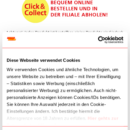
Achtung! Jedes Produkt ist bestellbar, einige Produkte sind jedoch
nicht im Geschäftslokal lagernd - bei dringenden Bestellungen
bitten wir um Anfrage, um eine rasche Abholung zu gewährleisten!
TELEFON:
01 587 7434
Diese Webseite verwendet Cookies
Kontaktieren Sie uns
Wir verwenden Cookies und ähnliche Technologien, um
unsere Website zu betreiben und – mit Ihrer Einwilligung
ÖFFNUNGSZEITEN:
– Statistiken sowie Werbung (einschließlich
Montag-Freitag: 09:30-18:30
personalisierter Werbung) zu ermöglichen. Auch nicht-
Samstag: 09:30-18:00
personalisierte Anzeigen können Cookies/IDs benötigen.
Sie können Ihre Auswahl jederzeit in den Cookie-
Einstellungen ändern. Ich bestätige hiermit die
AKZEPTIERTE ZAHLUNGSMETHODEN
Altersgrenze von 18 Jahren zu erfüllen.
Hier gehts zur
Datenschutzerklärung!