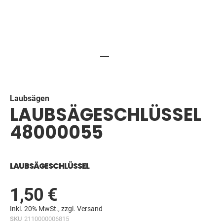
Skip
to
the
beginning
Laubsägen
LAUBSÄGESCHLÜSSEL
of
the
48000055
images
gallery
LAUBSÄGESCHLÜSSEL
1,50 €
Inkl. 20% MwSt., zzgl.
Versand
SKU
2110000006815