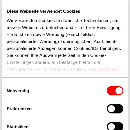
Montag-Freitag: 09:30-18:30
Diese Webseite verwendet Cookies
Samstag: 09:30-18:00
Wir verwenden Cookies und ähnliche Technologien, um
unsere Website zu betreiben und – mit Ihrer Einwilligung
AKZEPTIERTE ZAHLUNGSMETHODEN
– Statistiken sowie Werbung (einschließlich
personalisierter Werbung) zu ermöglichen. Auch nicht-
personalisierte Anzeigen können Cookies/IDs benötigen.
Sie können Ihre Auswahl jederzeit in den Cookie-
Einstellungen ändern. Ich bestätige hiermit die
Altersgrenze von 18 Jahren zu erfüllen.
Hier gehts zur
Datenschutzerklärung!
Dritte (inkl. Google) können Daten verarbeiten. Wie
Einwilligungsauswahl
Google Daten nutzt:
Notwendig
–
Wie Google Informationen von Websites/Apps nutzt
–
Verantwortungsvoller Umgang mit Geschäftsdaten
Präferenzen
Details
Langhals-
Statistiken