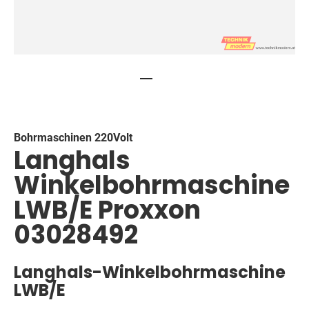
Skip
to
the
beginning
Bohrmaschinen 220Volt
Langhals
of
the
Winkelbohrmaschine
images
gallery
LWB/E Proxxon
03028492
Langhals-Winkelbohrmaschine
LWB/E