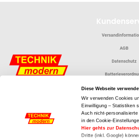
Kundenser
Versandinformati
AGB
Datenschutz
Batterieverordn
Widerrufsbelehr
Diese Webseite verwende
Wir verwenden Cookies und
Vertrag widerruf
Einwilligung – Statistiken
Auch nicht-personalisiert
in den Cookie-Einstellunge
Powered by ETRON - Onlineshop, Warenwirtschaft und Kassensysteme
Hier gehts zur Datensch
Dritte (inkl. Google) könn