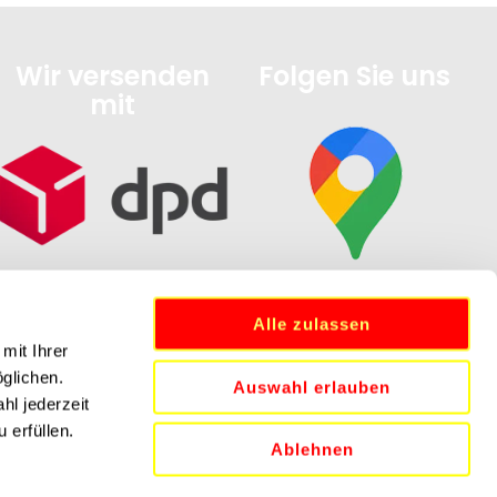
Wir versenden
Folgen Sie uns
mit
Alle zulassen
mit Ihrer
öglichen.
Auswahl erlauben
hl jederzeit
 erfüllen.
Ablehnen
N