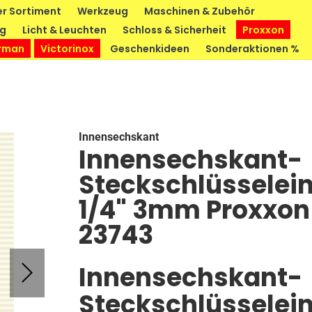
r Sortiment
Werkzeug
Maschinen & Zubehör
ng
Licht & Leuchten
Schloss & Sicherheit
Proxxon
rman
Victorinox
Geschenkideen
Sonderaktionen %
Innensechskant
Innensechskant-
Steckschlüsselein
1/4" 3mm Proxxon
23743
Innensechskant-
Steckschlüsselein