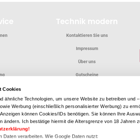
vice
Technik modern
onen
Kontaktieren Sie uns
Impressum
Über uns
ung
Gutscheine
ung
Anfahrt
t Cookies
 ähnliche Technologien, um unsere Website zu betreiben und – 
en
 sowie Werbung (einschließlich personalisierter Werbung) zu erm
e Anzeigen können Cookies/IDs benötigen. Sie können Ihre Auswa
n ändern. Ich bestätige hiermit die Altersgrenze von 18 Jahren zu
ZAHLUNGSMETHODE
utzerklärung!
en Daten verarbeiten. Wie Google Daten nutzt: