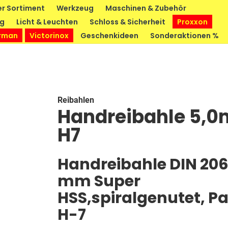
r Sortiment
Werkzeug
Maschinen & Zubehör
ng
Licht & Leuchten
Schloss & Sicherheit
Proxxon
rman
Victorinox
Geschenkideen
Sonderaktionen %
Reibahlen
Handreibahle 5,
H7
Handreibahle DIN 206,
mm Super
HSS,spiralgenutet, P
H-7