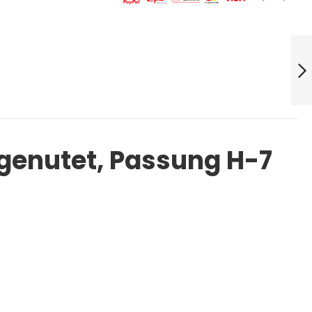
Handreibahle
8,,0mm H7
Weiter
lgenutet, Passung H-7