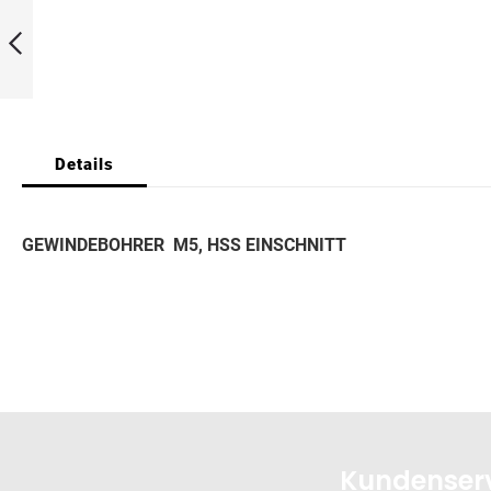
gallery
M4, HSS
EINSCHNITT
11007604
Zurück
Details
GEWINDEBOHRER M5, HSS EINSCHNITT
Kundenser