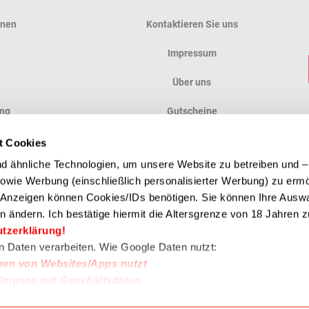
onen
Kontaktieren Sie uns
Impressum
Über uns
ung
Gutscheine
ung
Anfahrt
t Cookies
 ähnliche Technologien, um unsere Website zu betreiben und – 
en
 sowie Werbung (einschließlich personalisierter Werbung) zu erm
e Anzeigen können Cookies/IDs benötigen. Sie können Ihre Auswa
n ändern. Ich bestätige hiermit die Altersgrenze von 18 Jahren zu
ZAHLUNGSMETHODE
utzerklärung!
en Daten verarbeiten. Wie Google Daten nutzt:
nen von Websites/Apps nutzt
Umgang mit Geschäftsdaten