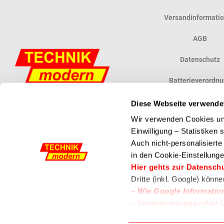
Versandinformati
AGB
Datenschutz
Batterieverordn
Widerrufsbelehr
Diese Webseite verwende
Wir verwenden Cookies und
Vertrag widerruf
Einwilligung – Statistiken
Auch nicht-personalisiert
in den Cookie-Einstellunge
Powered by ETRON - Onlineshop, Warenwirtschaft und Kassensysteme
Hier gehts zur Datensch
Dritte (inkl. Google) könn
–
Wie Google Informatio
–
Verantwortungsvoller 