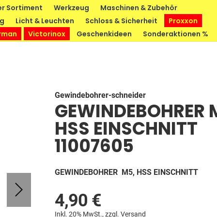
r Sortiment
Werkzeug
Maschinen & Zubehör
ng
Licht & Leuchten
Schloss & Sicherheit
Proxxon
rman
Victorinox
Geschenkideen
Sonderaktionen %
Gewindebohrer-schneider
GEWINDEBOHRER 
HSS EINSCHNITT
11007605
GEWINDEBOHRER M5, HSS EINSCHNITT
4,90 €
Inkl. 20% MwSt., zzgl.
Versand