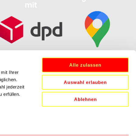
mit
Alle zulassen
mit Ihrer
öglichen.
Auswahl erlauben
hl jederzeit
 erfüllen.
Ablehnen
N