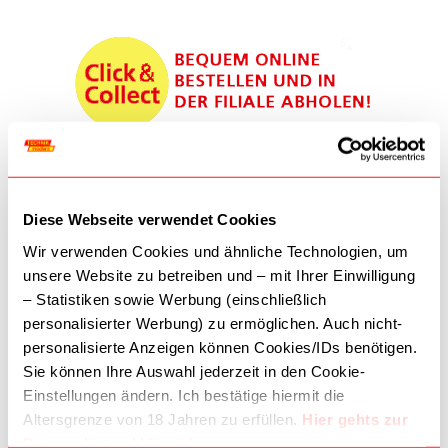
Achtung! Jedes Produkt ist bestellbar, einige Produkte sind jedoch
nicht im Geschäftslokal lagernd - bei dringenden Bestellungen
bitten wir um Anfrage, um eine rasche Abholung zu gewährleisten!
Diese Webseite verwendet Cookies
TELEFON:
01 587 7434
Wir verwenden Cookies und ähnliche Technologien, um
unsere Website zu betreiben und – mit Ihrer Einwilligung
Kontaktieren Sie uns
– Statistiken sowie Werbung (einschließlich
ÖFFNUNGSZEITEN:
personalisierter Werbung) zu ermöglichen. Auch nicht-
personalisierte Anzeigen können Cookies/IDs benötigen.
Montag-Freitag: 09:30-18:30
Sie können Ihre Auswahl jederzeit in den Cookie-
Samstag: 09:30-18:00
Einstellungen ändern. Ich bestätige hiermit die
Altersgrenze von 18 Jahren zu erfüllen.
Hier gehts zur
AKZEPTIERTE ZAHLUNGSMETHODEN
Datenschutzerklärung!