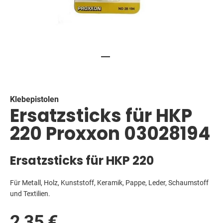
Skip
to
the
beginning
Klebepistolen
Ersatzsticks für HKP
of
the
220 Proxxon 03028194
images
gallery
Ersatzsticks für HKP 220
Für Metall, Holz, Kunststoff, Keramik, Pappe, Leder, Schaumstoff
und Textilien.
2,35 €