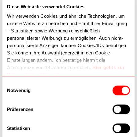
Diese Webseite verwendet Cookies
Wir verwenden Cookies und ähnliche Technologien, um
unsere Website zu betreiben und – mit Ihrer Einwilligung
– Statistiken sowie Werbung (einschließlich
personalisierter Werbung) zu ermöglichen. Auch nicht-
Achtung! Jedes Produkt ist bestellbar, einige Produkte sind jedoch
personalisierte Anzeigen können Cookies/IDs benötigen.
nicht im Geschäftslokal lagernd - bei dringenden Bestellungen
Sie können Ihre Auswahl jederzeit in den Cookie-
bitten wir um Anfrage, um eine rasche Abholung zu gewährleisten!
Einstellungen ändern. Ich bestätige hiermit die
Altersgrenze von 18 Jahren zu erfüllen.
Hier gehts zur
TELEFON:
01 587 7434
Datenschutzerklärung!
Kontaktieren Sie uns
Dritte (inkl. Google) können Daten verarbeiten. Wie
Einwilligungsauswahl
Google Daten nutzt:
Notwendig
ÖFFNUNGSZEITEN:
–
Wie Google Informationen von Websites/Apps nutzt
–
Verantwortungsvoller Umgang mit Geschäftsdaten
Montag-Freitag: 09:30-18:30
Präferenzen
Samstag: 09:30-18:00
Statistiken
AKZEPTIERTE ZAHLUNGSMETHODEN