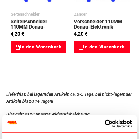
Seitenschneider
Zangen
Seitenschneider
Vorschneider 110MM
110MM Donau-
Donau-Elektronik
Elektronik 04033291
04034292
4,20 €
4,20 €
In den Warenkorb
In den Warenkorb
Lieferfrist: bei lagernden Artikeln ca. 2-5 Tage, bei nicht-lagernden
Artikeln bis zu 14 Tagen!
Hier geht es zu unserer Widerrufsbelehrung