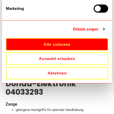
Marketing
Details zeigen
Alle zulassen
Auswahl erlauben
Details
Flachzange 120MM
Ablehnen
Donau-Elektronik
04033293
Zange
gebogene Handgriffe für optimale Handhabung