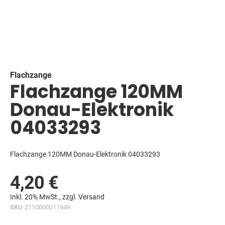
Skip
to
the
beginning
Flachzange
Flachzange 120MM
of
the
Donau-Elektronik
images
gallery
04033293
Flachzange 120MM Donau-Elektronik 04033293
4,20 €
Inkl. 20% MwSt., zzgl.
Versand
SKU
2110000011949