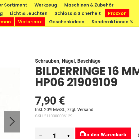
r Sortiment
Werkzeug
Maschinen & Zubehör
ng
Licht & Leuchten
Schloss & Sicherheit
Proxxon
rman
Victorinox
Geschenkideen
Sonderaktionen %
Schrauben, Nägel, Beschläge
BILDERRINGE 16 M
HP06 21909109
7,90 €
Inkl. 20% MwSt., zzgl.
Versand
SKU
2110000006129
In den Warenkorb