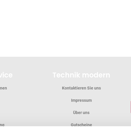
vice
Technik modern
onen
Kontaktieren Sie uns
Impressum
Über uns
ung
Gutscheine