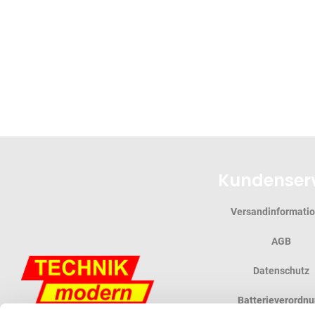
gallery
Kundenser
Versandinformati
AGB
Datenschutz
Batterieverordn